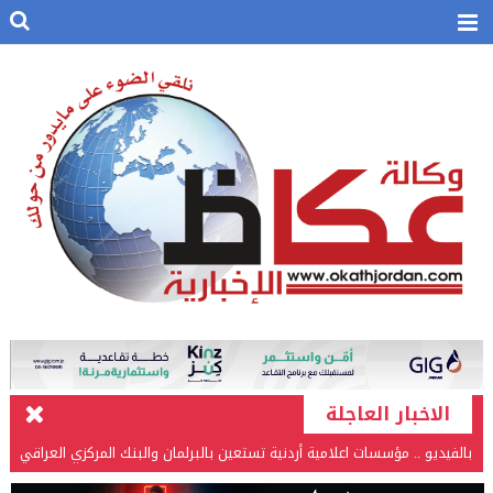
الاخبار العاجلة
بالفيديو .. مؤسسات اعلامية أردنية تستعين بالبرلمان والبنك المركزي العراقي
في قضيتها مع طارق الحسن