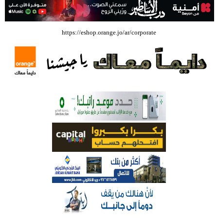
بالفيديو .. إرادة القائد ثم التعليم ثم الصناعة والزراعة قذفت ببنجلاديش خلال
https://eshop.orange.jo/ar/corporate
عشرين عاما من دخل الفرد ٤٠٠$ سنويا الى ٦٠٠٠ $ ، فهل نستطيع ؟؟؟؟؟
شركة تسابيح للسياحة والسفر تسير اول رحلة لحجاج بيت الله الحرام عبر مطار
الملكة علياء الدولي – صور
وزيرة الثقافة تفتتح حفل توزيع جوائز الأولمبياد العلمي لـ جمعية المواهب
العلمية الثقافية الأردنية
حملة للتبرع بالدم في جامعة الزيتونة الأردنية