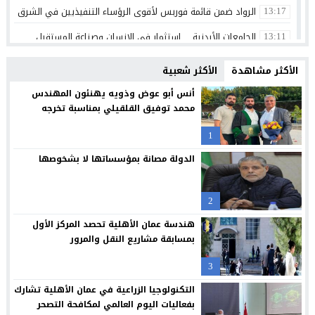
الرواد ضمن قائمة فوربس لأقوى الرؤساء التنفيذيين في الشرق الأوسط 
13:17
الجامعات الأردنية… استثمار في الإنسان وصناعة المستقبل
13:11
ذكرى تولي الشيخ زايد بن سلطان ال نهيان مقاليد الحكم في أبو ظ
00:36
الأكثر مشاهدة
الأكثر شعبية
الإعلامي أحمد القاسم يشكر الفريق الطبي في مستشفى البشير
20:02
أنس أبو عوض وذويه يهنئون المهندس
محمد توفيق القلقيلي بمناسبة تخرجه
مركز جامعة الزيتونة الأردنية الصحي يعزز خدماته المجانية ويواصل تق
23:16
1
جامعة الزيتونة الأردنية تحتفل بتخريج الفوج الثلاثين من طلبتها الم
23:12
الدولة مصانة بمؤسساتها لا بشخوصها
“العلوم التطبيقية” تحتضن “بالعربي – عمّان”.. ملتقى المبدعين وصنا
21:09
حملة عالمية لكفالة أيتام غزة: لايف للإغاثة والتنمية تكثف جهودها 
20:54
2
فراس العرابي يهنيء الدكتور صالح المجالي بالمنصب الجديد
18:45
هندسة عمان الأهلية تحصد المركز الأول
بمسابقة مشاريع النقل والمرور
3
التكنولوجيا الزراعية في عمان الأهلية تشارك
بفعاليات اليوم العالمي لمكافحة التصحر