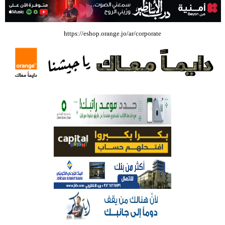
بالفيديو .. إرادة القائد ثم التعليم ثم الصناعة والزراعة قذفت ببنجلاديش خلال
https://eshop.orange.jo/ar/corporate
عشرين عاما من دخل الفرد ٤٠٠$ سنويا الى ٦٠٠٠ $ ، فهل نستطيع ؟؟؟؟؟
شركة تسابيح للسياحة والسفر تسير اول رحلة لحجاج بيت الله الحرام عبر مطار
الملكة علياء الدولي – صور
وزيرة الثقافة تفتتح حفل توزيع جوائز الأولمبياد العلمي لـ جمعية المواهب
العلمية الثقافية الأردنية
حملة للتبرع بالدم في جامعة الزيتونة الأردنية