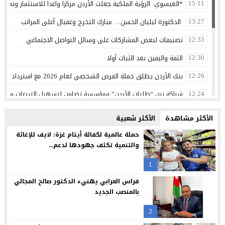
*العيسوي: الرؤية الملكية جعلت الأردن مركزا واعدا للاستثمار ونموذج
15:11
الدكتورة ليليان الحسن… مبارك التخرج وعقبال أعلى المراتب
13:27
تصنيفات لبعض المشاركات على وسائل التواصل الاجتماعي
12:33
الثقة واليقين بعد الثبات أولا
12:30
بنك الأردن يطلق حملة القرض الشخصي لعام 2026 مع استرداد نقدي
12:26
شراكة بين “طلبات الأردن” ومؤسسة تضامن لتسهيل التبرعات وتعزيز
12:24
سامسونج تعيد تصميم الشاشة بما يتوافق مع الطريقة التي نشاهد 
12:21
الأكثر مشاهدة
الأكثر شعبية
البنك الأردني الكويتي يوقع اتفاقية تعاون مع الشركة الأردنية لضم
12:18
حملة عالمية لكفالة أيتام غزة: لايف للإغاثة
والتنمية تكثف جهودها لدعم...
مجابهة الاحتيال الإلكتروني مسؤولية مشتركة
12:13
1
بنك صفوة الإسلامي يجدد شراكته مع تكية أم علي ويواصل دعمه لبرا
12:10
فراس العرابي يهنيء الدكتور صالح المجالي
بيان صادر عن اللجنة النقابية للعاملين في شركة البوتاس العربية
12:06
بالمنصب الجديد
كلية الحقوق في جامعة الزيتونة الأردنية تنظم لقاءً تعريفياً لخريجيها
11:51
2
جامعة الزيتونة الأردنية تشارك في ماستر كلاس حول الملكية الفكرية
11:47