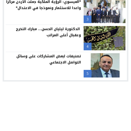
*العيسوي: الرؤية الملكية جعلت الأردن مركزا
واعدا للاستثمار ونموذجا في الاعتدال*
3
الدكتورة ليليان الحسن… مبارك التخرج
وعقبال أعلى المراتب
4
تصنيفات لبعض المشاركات على وسائل
التواصل الاجتماعي
5