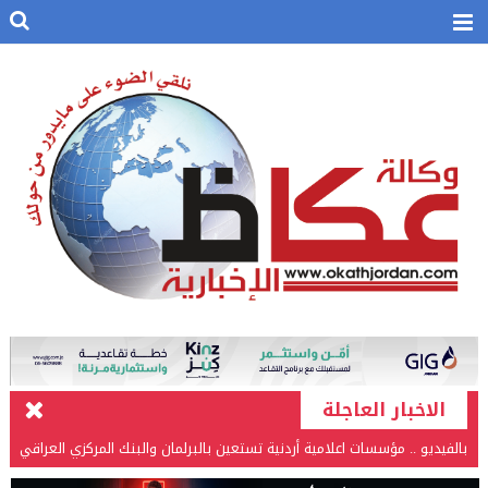
الاخبار العاجلة
بالفيديو .. مؤسسات اعلامية أردنية تستعين بالبرلمان والبنك المركزي العراقي
في قضيتها مع طارق الحسن