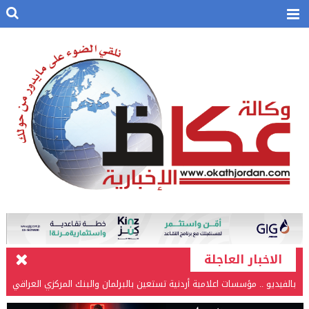
الاخبار العاجلة
بالفيديو .. مؤسسات اعلامية أردنية تستعين بالبرلمان والبنك المركزي العراقي
في قضيتها مع طارق الحسن