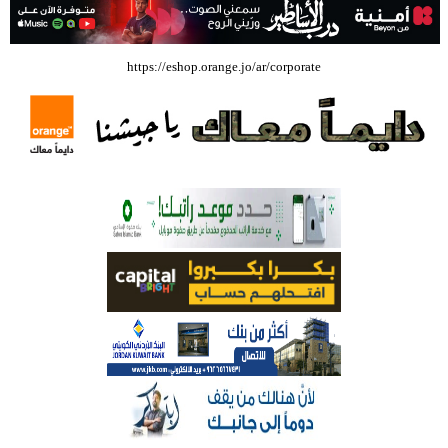
بالفيديو .. إرادة القائد ثم التعليم ثم الصناعة والزراعة قذفت ببنجلاديش خلال
https://eshop.orange.jo/ar/corporate
عشرين عاما من دخل الفرد ٤٠٠$ سنويا الى ٦٠٠٠ $ ، فهل نستطيع ؟؟؟؟؟
شركة تسابيح للسياحة والسفر تسير اول رحلة لحجاج بيت الله الحرام عبر مطار
الملكة علياء الدولي – صور
وزيرة الثقافة تفتتح حفل توزيع جوائز الأولمبياد العلمي لـ جمعية المواهب
العلمية الثقافية الأردنية
حملة للتبرع بالدم في جامعة الزيتونة الأردنية