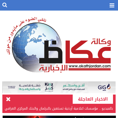
الاخبار العاجلة
بالفيديو .. إرادة القائد ثم التعليم ثم الصناعة والزراعة قذفت ببنجلاديش خلال
عشرين عاما من دخل الفرد ٤٠٠$ سنويا الى ٦٠٠٠ $ ، فهل نستطيع ؟؟؟؟؟