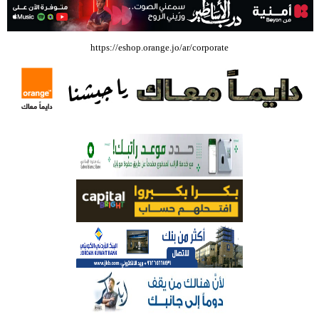
شركة تسابيح للسياحة والسفر تسير اول رحلة لحجاج بيت الله الحرام عبر مطار
https://eshop.orange.jo/ar/corporate
الملكة علياء الدولي – صور
وزيرة الثقافة تفتتح حفل توزيع جوائز الأولمبياد العلمي لـ جمعية المواهب
العلمية الثقافية الأردنية
حملة للتبرع بالدم في جامعة الزيتونة الأردنية
بالفيديو .. مؤسسات اعلامية أردنية تستعين بالبرلمان والبنك المركزي العراقي
في قضيتها مع طارق الحسن