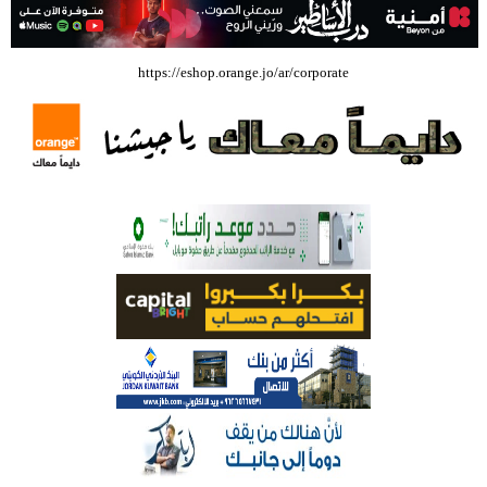
بالفيديو .. إرادة القائد ثم التعليم ثم الصناعة والزراعة قذفت ببنجلاديش خلال
https://eshop.orange.jo/ar/corporate
عشرين عاما من دخل الفرد ٤٠٠$ سنويا الى ٦٠٠٠ $ ، فهل نستطيع ؟؟؟؟؟
شركة تسابيح للسياحة والسفر تسير اول رحلة لحجاج بيت الله الحرام عبر مطار
الملكة علياء الدولي – صور
وزيرة الثقافة تفتتح حفل توزيع جوائز الأولمبياد العلمي لـ جمعية المواهب
العلمية الثقافية الأردنية
حملة للتبرع بالدم في جامعة الزيتونة الأردنية