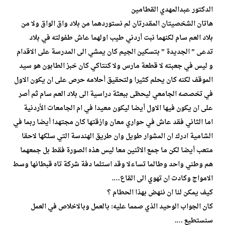
الدكتور عبدالمهدي القطامين
هاتان الشخصيتان المقدرتان لم نستوردهما من بلاد واق الواق ولا من
بلاد العم سام لكنهما نبت أردني طيب اولهما عاش طفولته في بلاد
تدعى ” الجديدة ” بتسكين الجيم كان يمشي الى المدرسة على الاقدام
و ليس في جعبته لا قطعة مارس ولا كنتاكي كان خبز الطابون هو سيد
الموقف لكنه كان يحلم كثيرا ولتحقيق أحلامه حرص على ان يكون الاول
في تخصصه الجامعي ليحظى ببعثة دراسية الى بلاد العم سام ثم أصر
على ان يكون فيها الاول أيضا ليكون معيدا في ام الجامعات الأردنية
اما الثاني فقد عاش في حواري معان وازقتها كان مجتهدا أيضا ربما في
الشامية ادرك ان المشوار طويل وان طريق الهندسة التي سلكها لاحقا
متعب أيضا لكن ما جمع الاثنين معا ليس هذه الصورة فقط بل جمعهما
هم وطني واحد وطالما تساءلا وقد استلما دفة شركة تاه قبطانها وسط
الامواج وكادت ان تهوي الى القاع….
كيف يمكن لنا ان ننهض بهذا الحطام ؟
كان الجواب الوحيد الذي صمما عليه: بالعمل وبالاخلاص في العمل
سنستطيع ….