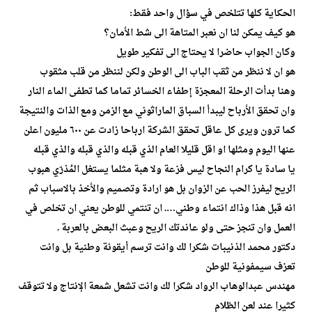
الحكاية كلها تتلخص في سؤال واحد فقط:
هو كيف يمكن لنا ان نعبر المتاهة الى شط الأمان؟
وكان الجواب حاضرا لا يحتاج الى تفكير طويل
هو ان لا ننظر من ثقب الباب الى الوطن ولكن لننظر من قلب مثقوب
وهنا بدأت الرحلة المعجزة إطفاء الخسائر تماما كما تطفى الماء النار
وان تحقق الأرباح ليبدأ السباق الماراثوني مع الزمن ومع الذات والنتيجة
كما ترون ويرى كل عاقل تحقق الشركة ارباحا زادت عن ٦٠٠ مليون اعلن
عنها اليوم ومثلها او اقل قليلا العام الذي قبله والذي قبله والذي قبله
يا سادة يا كرام النجاح ليس فزعة ولا هبة مثلما يستغل المُذرّي هبوب
الريح ليفرز الحب عن الزوان بل هو ارادة وتصميم والأخذ بالاسباب ثم
انه قبل هذا وذاك انتماء وطني…. ان تنتمي للوطن يعني ان تخلص في
العمل وان تنجز حتى ولو عاندتك الريح وعبث البعض بالعربة .
دكتور محمد الذنيبات شكرا لك وانت ترسم أيقونة وطنية بل وانت
تعزف سيمفونية للوطن
مهندس عبدالوهاب الرواد شكرا لك وانت تشعل شمعة الإنتاج ولا تتوقف
كثيرا عند لعن الظلام