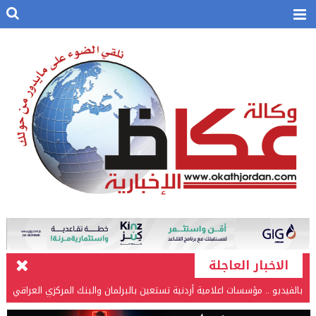
الاخبار العاجلة
بالفيديو .. مؤسسات اعلامية أردنية تستعين بالبرلمان والبنك المركزي العراقي
في قضيتها مع طارق الحسن