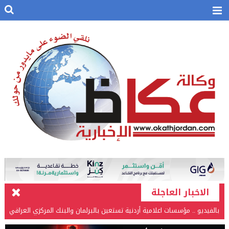
الاخبار العاجلة
بالفيديو .. مؤسسات اعلامية أردنية تستعين بالبرلمان والبنك المركزي العراقي
في قضيتها مع طارق الحسن