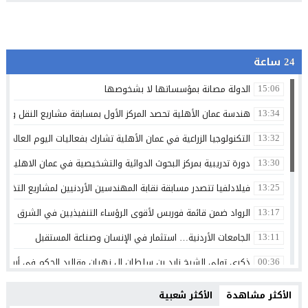
24 ساعة
الدولة مصانة بمؤسساتها لا بشخوصها
15:06
هندسة عمان الأهلية تحصد المركز الأول بمسابقة مشاريع النقل والمر
13:34
التكنولوجيا الزراعية في عمان الأهلية تشارك بفعاليات اليوم العالمي لم
13:32
دورة تدريبية بمركز البحوث الدوائية والتشخيصية في عمان الاهلية ح
13:30
فيلادلفيا تتصدر مسابقة نقابة المهندسين الأردنيين لمشاريع التخرج 
13:25
الرواد ضمن قائمة فوربس لأقوى الرؤساء التنفيذيين في الشرق الأوسط 
13:17
الجامعات الأردنية… استثمار في الإنسان وصناعة المستقبل
13:11
ذكرى تولي الشيخ زايد بن سلطان ال نهيان مقاليد الحكم في أبو ظ
00:36
الإعلامي أحمد القاسم يشكر الفريق الطبي في مستشفى البشير
20:02
الأكثر مشاهدة
الأكثر شعبية