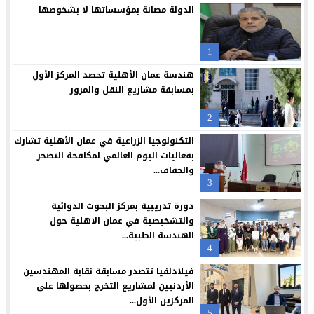
مركز جامعة الزيتونة الأردنية الصحي يعزز خدماته المجانية ويواصل تق
23:16
الدولة مصانة بمؤسساتها لا بشخوصها
جامعة الزيتونة الأردنية تحتفل بتخريج الفوج الثلاثين من طلبتها الم
23:12
1
“العلوم التطبيقية” تحتضن “بالعربي – عمّان”.. ملتقى المبدعين وصنا
21:09
هندسة عمان الأهلية تحصد المركز الأول
حملة عالمية لكفالة أيتام غزة: لايف للإغاثة والتنمية تكثف جهودها 
20:54
بمسابقة مشاريع النقل والمرور
فراس العرابي يهنيء الدكتور صالح المجالي بالمنصب الجديد
18:45
2
*العيسوي: الرؤية الملكية جعلت الأردن مركزا واعدا للاستثمار ونموذج
15:11
التكنولوجيا الزراعية في عمان الأهلية تشارك
بفعاليات اليوم العالمي لمكافحة التصحر
والجفاف...
3
دورة تدريبية بمركز البحوث الدوائية
والتشخيصية في عمان الاهلية حول
الهندسة الطبية...
4
فيلادلفيا تتصدر مسابقة نقابة المهندسين
الأردنيين لمشاريع التخرج بحصولها على
المركزين الأول...
5