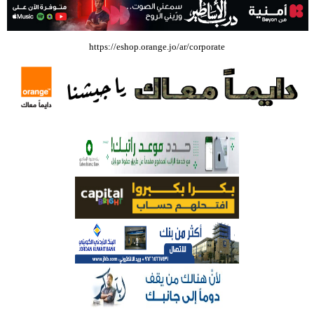
بالفيديو .. إرادة القائد ثم التعليم ثم الصناعة والزراعة قذفت ببنجلاديش خلال
https://eshop.orange.jo/ar/corporate
عشرين عاما من دخل الفرد ٤٠٠$ سنويا الى ٦٠٠٠ $ ، فهل نستطيع ؟؟؟؟؟
شركة تسابيح للسياحة والسفر تسير اول رحلة لحجاج بيت الله الحرام عبر مطار
الملكة علياء الدولي – صور
وزيرة الثقافة تفتتح حفل توزيع جوائز الأولمبياد العلمي لـ جمعية المواهب
العلمية الثقافية الأردنية
حملة للتبرع بالدم في جامعة الزيتونة الأردنية