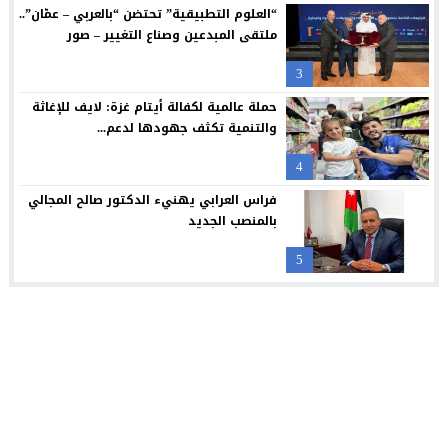
“العلوم التطبيقية” تحتضن “بالعربي – عمّان”..
ملتقى المبدعين وصناع التغيير – صور
3
حملة عالمية لكفالة أيتام غزة: لايف للإغاثة
والتنمية تكثف جهودها لدعم...
4
فراس العرابي يهنيء الدكتور صالح المجالي
بالمنصب الجديد
5