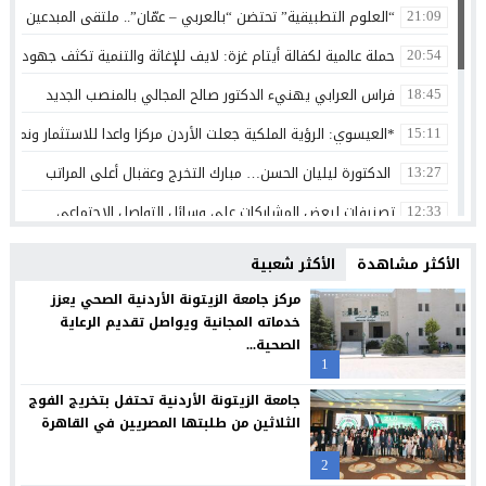
“العلوم التطبيقية” تحتضن “بالعربي – عمّان”.. ملتقى المبدعين وصنا
21:09
حملة عالمية لكفالة أيتام غزة: لايف للإغاثة والتنمية تكثف جهودها 
20:54
فراس العرابي يهنيء الدكتور صالح المجالي بالمنصب الجديد
18:45
*العيسوي: الرؤية الملكية جعلت الأردن مركزا واعدا للاستثمار ونموذج
15:11
الدكتورة ليليان الحسن… مبارك التخرج وعقبال أعلى المراتب
13:27
تصنيفات لبعض المشاركات على وسائل التواصل الاجتماعي
12:33
الثقة واليقين بعد الثبات أولا
12:30
الأكثر مشاهدة
الأكثر شعبية
بنك الأردن يطلق حملة القرض الشخصي لعام 2026 مع استرداد نقدي
12:26
مركز جامعة الزيتونة الأردنية الصحي يعزز
خدماته المجانية ويواصل تقديم الرعاية
شراكة بين “طلبات الأردن” ومؤسسة تضامن لتسهيل التبرعات وتعزيز
12:24
الصحية...
1
سامسونج تعيد تصميم الشاشة بما يتوافق مع الطريقة التي نشاهد 
12:21
جامعة الزيتونة الأردنية تحتفل بتخريج الفوج
البنك الأردني الكويتي يوقع اتفاقية تعاون مع الشركة الأردنية لضم
12:18
الثلاثين من طلبتها المصريين في القاهرة
مجابهة الاحتيال الإلكتروني مسؤولية مشتركة
12:13
2
بنك صفوة الإسلامي يجدد شراكته مع تكية أم علي ويواصل دعمه لبرا
12:10