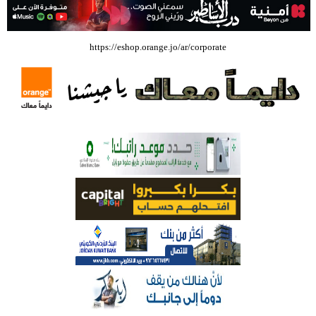
بالفيديو .. إرادة القائد ثم التعليم ثم الصناعة والزراعة قذفت ببنجلاديش خلال
https://eshop.orange.jo/ar/corporate
عشرين عاما من دخل الفرد ٤٠٠$ سنويا الى ٦٠٠٠ $ ، فهل نستطيع ؟؟؟؟؟
شركة تسابيح للسياحة والسفر تسير اول رحلة لحجاج بيت الله الحرام عبر مطار
الملكة علياء الدولي – صور
وزيرة الثقافة تفتتح حفل توزيع جوائز الأولمبياد العلمي لـ جمعية المواهب
العلمية الثقافية الأردنية
حملة للتبرع بالدم في جامعة الزيتونة الأردنية