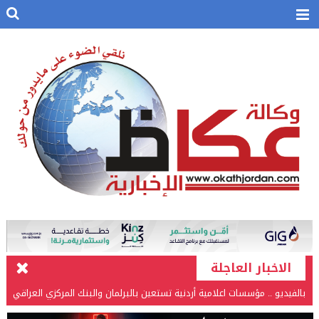
الاخبار العاجلة
بالفيديو .. مؤسسات اعلامية أردنية تستعين بالبرلمان والبنك المركزي العراقي
في قضيتها مع طارق الحسن