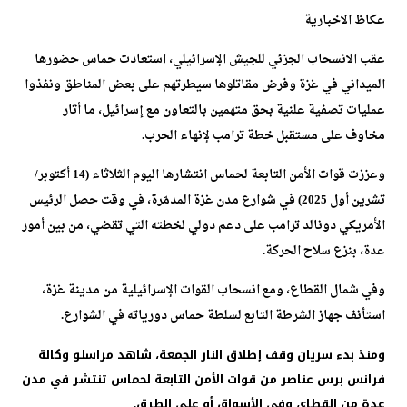
عكاظ الاخبارية
عقب الانسحاب الجزئي للجيش الإسرائيلي، استعادت حماس حضورها
الميداني في غزة وفرض مقاتلوها سيطرتهم على بعض المناطق ونفذوا
عمليات تصفية علنية بحق متهمين بالتعاون مع إسرائيل، ما أثار
مخاوف على مستقبل خطة ترامب لإنهاء الحرب.
وعززت قوات الأمن التابعة لحماس انتشارها اليوم الثلاثاء (14 أكتوبر/
تشرين أول 2025) في شوارع مدن غزة المدمّرة، في وقت حصل الرئيس
الأمريكي دونالد ترامب على دعم دولي لخطته التي تقضي، من بين أمور
عدة، بنزع سلاح الحركة.
وفي شمال القطاع، ومع انسحاب القوات الإسرائيلية من مدينة غزة،
استأنف جهاز الشرطة التابع لسلطة حماس دورياته في الشوارع.
ومنذ بدء سريان وقف إطلاق النار الجمعة، شاهد مراسلو وكالة
فرانس برس عناصر من قوات الأمن التابعة لحماس تنتشر في مدن
عدة من القطاع، وفي الأسواق أو على الطرق.