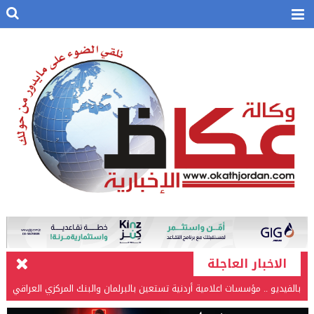
الاخبار العاجلة
بالفيديو .. مؤسسات اعلامية أردنية تستعين بالبرلمان والبنك المركزي العراقي
في قضيتها مع طارق الحسن