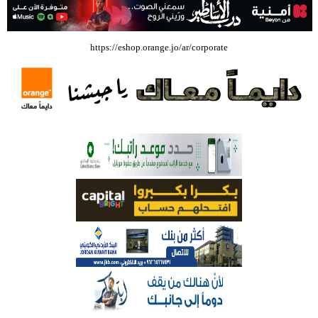
بالفيديو .. إرادة القائد ثم التعليم ثم الصناعة والزراعة قذفت ببنجلاديش خلال
https://eshop.orange.jo/ar/corporate
عشرين عاما من دخل الفرد ٤٠٠$ سنويا الى ٦٠٠٠ $ ، فهل نستطيع ؟؟؟؟؟
شركة تسابيح للسياحة والسفر تسير اول رحلة لحجاج بيت الله الحرام عبر مطار
الملكة علياء الدولي – صور
وزيرة الثقافة تفتتح حفل توزيع جوائز الأولمبياد العلمي لـ جمعية المواهب
العلمية الثقافية الأردنية
حملة للتبرع بالدم في جامعة الزيتونة الأردنية