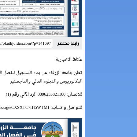
رابط مختصر
عكاظ الاخبارية
البكالوريوس والدبلوم العالي والماجستير
للاتصال: 0096253821100 الرد الآلي رقم (1)
للتواصل واتساب: https://wa.me/message/CXSXTC7IH5WTM1