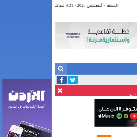
الجمعة 7 أغسطس 2026 - 9:31 صباحًا
لحسن
بالفيديو .. إرادة القائد ثم التعليم ثم الصناعة والزراعة قذفت ببنجلاديش خلال عشرين عاما من دخل الفرد ٤٠٠$ سنويا الى ٦٠٠٠ $ ، فهل نستطيع
صور