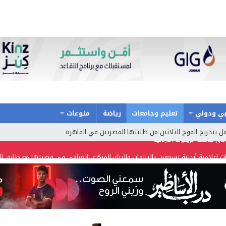
ي ودولي
تعليم وجامعات
رياضة
منوعات
حتفل بتخريج الفوج الثلاثين من طلبتها المصريين في القاهرة
ت اعلامية أردنية تستعين بالبرلمان والبنك المركزي العراقي في قضيتها مع طارق ا
حة والسفر تسير اول رحلة لحجاج بيت الله الحرام عبر مطار الملكة علياء الدولي – 
ح حفل توزيع جوائز الأولمبياد العلمي لـ جمعية المواهب العلمية الثقافية الأردنية