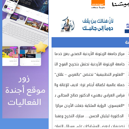
مركز جامعة الزيتونة الأردنية الصحي يعزز خدماته المجانية ويواصل تقديم الرعاية ا
جامعة الزيتونة الأردنية تحتفل بتخريج الفوج الثلاثين من طلبتها المصريين في الق
“العلوم التطبيقية” تحتضن “بالعربي – عمّان”.. ملتقى المبدعين وصناع التغيير – 
حملة عالمية لكفالة أيتام غزة: لايف للإغاثة والتنمية تكثف جهودها لدعم إنساني 
فراس العرابي يهنيء الدكتور صالح المجالي بالمنصب الجديد
*العيسوي: الرؤية الملكية جعلت الأردن مركزا واعدا للاستثمار ونموذجا في الاعتدا
الدكتورة ليليان الحسن… مبارك التخرج وعقبال أعلى المراتب
تصنيفات لبعض المشاركات على وسائل التواصل الاجتماعي