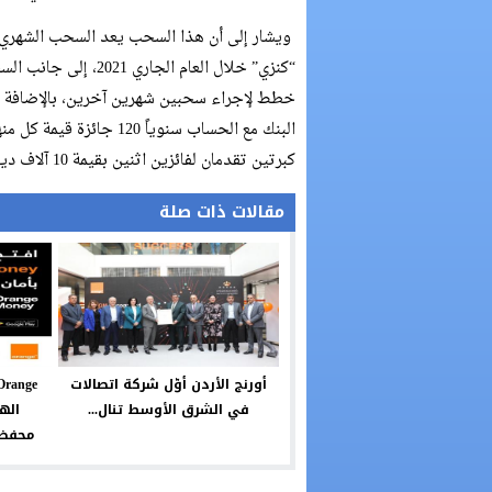
ويشار إلى أن هذا السحب يعد السحب الشهري ا
“كنزي” خلال العام ال
خطط لإجراء سحبين شهرين آخرين، بالإضافة للس
كبرتين تقدمان لفائزين اثنين بقيمة 10 آلاف دينار لكل جائزة.
مقالات ذات صلة
أورنج الأردن أوّل شركة اتصالات
في الشرق الأوسط تنال...
اله
محفظتهاا