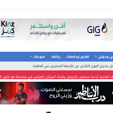
ي ودولي
تعليم وجامعات
رياضة
منوعات
حتفل بتخريج الفوج الثلاثين من طلبتها المصريين في القاهرة
ت اعلامية أردنية تستعين بالبرلمان والبنك المركزي العراقي في قضيتها مع طارق ا
حة والسفر تسير اول رحلة لحجاج بيت الله الحرام عبر مطار الملكة علياء الدولي – 
ح حفل توزيع جوائز الأولمبياد العلمي لـ جمعية المواهب العلمية الثقافية الأردنية