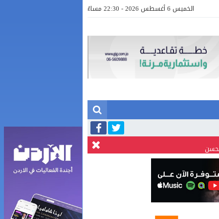
الخميس 6 أغسطس 2026 - 22:30 مساءً
لحسن
بالفيديو .. إرادة القائد ثم التعليم ثم الصناعة والزراعة قذفت ببنجلاديش خلال عشرين عاما من دخل الفرد ٤٠٠$ سنويا الى ٦٠٠٠ $ ، فهل نستطيع
صور