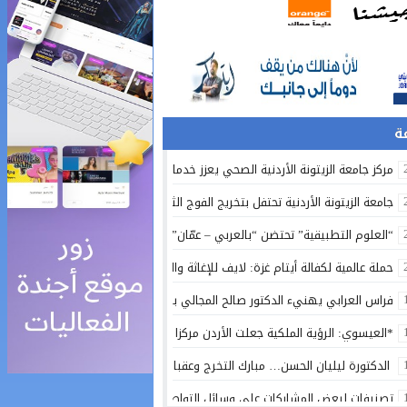
مركز جامعة الزيتونة الأردنية الصحي يعزز خدماته المجانية ويواصل تقديم الرعاية ا
جامعة الزيتونة الأردنية تحتفل بتخريج الفوج الثلاثين من طلبتها المصريين في الق
“العلوم التطبيقية” تحتضن “بالعربي – عمّان”.. ملتقى المبدعين وصناع التغيير – 
حملة عالمية لكفالة أيتام غزة: لايف للإغاثة والتنمية تكثف جهودها لدعم إنساني 
فراس العرابي يهنيء الدكتور صالح المجالي بالمنصب الجديد
*العيسوي: الرؤية الملكية جعلت الأردن مركزا واعدا للاستثمار ونموذجا في الاعتدا
الدكتورة ليليان الحسن… مبارك التخرج وعقبال أعلى المراتب
تصنيفات لبعض المشاركات على وسائل التواصل الاجتماعي