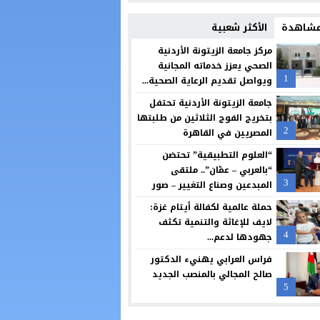
الثقة واليقين بعد الثبات أولا
 مشاهدة
الأكثر شعبية
بنك الأردن يطلق حملة القرض الشخصي لعام 2026 مع استرداد نقدي
مركز جامعة الزيتونة الأردنية
الصحي يعزز خدماته المجانية
شراكة بين “طلبات الأردن” ومؤسسة تضامن لتسهيل التبرعات وتعزيز العمل الخير
1
ويواصل تقديم الرعاية الصحية...
سامسونج تعيد تصميم الشاشة بما يتوافق مع الطريقة التي نشاهد بها المحتوى
جامعة الزيتونة الأردنية تحتفل
بتخريج الفوج الثلاثين من طلبتها
البنك الأردني الكويتي يوقع اتفاقية تعاون مع الشركة الأردنية لضمان القروض لل
2
المصريين في القاهرة
مجابهة الاحتيال الإلكتروني مسؤولية مشتركة
“العلوم التطبيقية” تحتضن
“بالعربي – عمّان”.. ملتقى
بنك صفوة الإسلامي يجدد شراكته مع تكية أم علي ويواصل دعمه لبرامجها الإنسا
3
المبدعين وصناع التغيير – صور
حملة عالمية لكفالة أيتام غزة:
لايف للإغاثة والتنمية تكثف
4
جهودها لدعم...
فراس العرابي يهنيء الدكتور
صالح المجالي بالمنصب الجديد
5