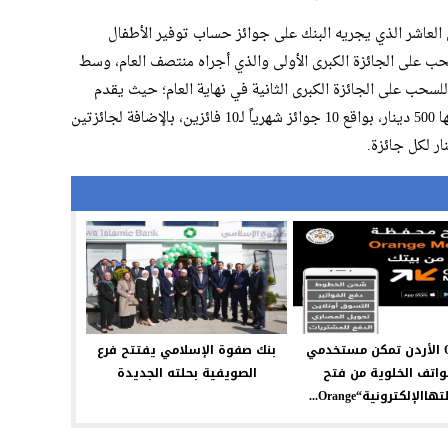
لعاشر الذي يجريه البنك على جوائز حساب توفير الأطفال
جاري 2021، إلى جانب السحب على الجائزة الكبرى الأولى والذي أجراه منتصف العام، وسط
حب على الجائزة الكبرى الثانية في نهاية العام؛ حيث يقدم
البنك مع الحساب سنوياً 120 جائزة قيمة كل منها 500 دينار، بواقع 10 جوائز شهرياً لـ10 فائزين، بالإضافة لجائزتين
Orange الأردن تمكن مستخدمي
بنك صفوة الإسلامي يفتتح فرع
واتف الخلوية من فتح
الصويفية بحلته الجديدة
لإلكترونية“Orange...