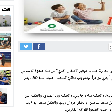
12:30
الأكثر
12:26
12:24
12:21
12:18
12:13
12:10
دخرين بجائزة حساب توفير الأطفال “كنزي” من بنك صفوة الإسلامي
لشهر تشرين الأول 2021، وذلك إثر السحب الذي أجري مؤخراً. وبموجب نتائج السحب، أضيف مبلغ 500 دينار
ينة، والطفلة ساره جزيني، والطفلة
ورد
الهندي، والطفلة لين
فل سيف شاهين، والطفل مروان ربيع، والطفل سيف أبو زيد،
 حيث انضموا لقوائم الفائزين.