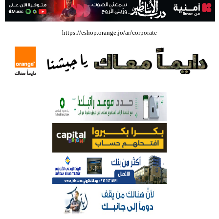
بالفيديو .. إرادة القائد ثم التعليم ثم الصناعة والزراعة قذفت ببنجلاديش خلال
https://eshop.orange.jo/ar/corporate
عشرين عاما من دخل الفرد ٤٠٠$ سنويا الى ٦٠٠٠ $ ، فهل نستطيع ؟؟؟؟؟
شركة تسابيح للسياحة والسفر تسير اول رحلة لحجاج بيت الله الحرام عبر مطار
الملكة علياء الدولي – صور
وزيرة الثقافة تفتتح حفل توزيع جوائز الأولمبياد العلمي لـ جمعية المواهب
العلمية الثقافية الأردنية
حملة للتبرع بالدم في جامعة الزيتونة الأردنية