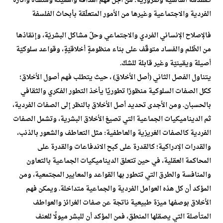
كمقدّمة أساسيّة وضروريّة؛ من أجل فهم أهدافه وأهمّيته ومنشأه وآثاره
الفردية والاجتماعية وغيرها من الأمور المتعلّقة بأبحاث الفلسفة
فالإصلاح الإنساني الفردي والاجتماعي وحلّ مشاكل البشريّة، وإنقاذها
من الظّلم والفساد متوقّف على بناء منظومةٍ أخلاقيّةٍ، وقواعد سلوكيّة
أصيلة ويقينيّة وغير قابلة للشكّ.
يتناول الفصل الثاني (أصل الأخلاق) ، حيث يتطلب فهم أصول الأخلاق؛
ككل الصفات السلوكية منظورًا تطوريًا يأخذ التطور الفكري والثقافي
بالحسبان. ومن الأجدى تحديد أصل الأخلاق بالنظر إلى الصفات الفردية،
ثم الديناميكيات الجماعية التي تصيغ الأخلاق البشرية، وتشمل الصفات
الفردية كالصفات الغريزية والعاطفية: مثل التعاطف والشعور بالذنب،
والقدرات الإدراكية؛ كالقدرة على كبح الاندفاعات والقدرة على
المحاكمة العقلية، في حين تتعلق الديناميكيات الجماعية بالتعاون
والمنافسة والطرق التي تتطور بها القواعد والمعايير المجتمعية، ومن
المؤكد أن كل هذه العوامل الفردية والجماعية متداخلة. ويمكن فهم
الأخلاق بوصفها ميزة طبيعية ناتجة عن صفات الغرائز والعواطف
المتأصلة التي يصقلها المنطق، فمن المؤكد أن للبشر ميولًا للعنف