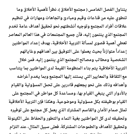
يتناول الفصل الخامس ( مجتمع الأخلاق )، نظراً لأهمية الأخلاق وما
تنطوي عليه من قناعات وقيم ومبادئ واتجاهات ومهارات في تنظيم
علاقات أفراد المجتمع وتوجيه أنشطتهم نحو تحقيق أهداف عامة تخدم
المجتمع الذي ينتمون إليه، فأن جميع المجتمعات في هذا العالم المعاصر
تعطي أهمية قصوى لمسألة التربية الأخلاقية، بهدف إعداد المواطنين
إعداداً متوازناً بحيث يعملوا على التوفيق بين أهدافهم وغاياتهم
الشخصية ومطالب ومصالح المجتمع الذي ينتمون إليه. فمن خلال
التربية الأخلاقية يتم بناء المنظومة القيمة لدى المواطنين بما يتناسب
مع الثقافة والمعايير التي يستند إليها المجتمع وبما يخدم أغراضه
وأهدافه وذلك على نحو يجعلهم قادرين على تحمل المسؤولية والقيام
بالأدوار التي ينبغي القيام بها، ومساعدة كل مواطن في المجتمع على
القيام بوظيفته بكل مسؤولية وموضوعية. وهكذا فإن التربية الأخلاقية
تمثل صمام الأمان والقاسم المشترك الذي يعمل كل مجتمع على توفيره
وتحقيقه لدى كل المواطنين بغية النماء والتطور والحفاظ على الكينونة
وتحقيق الأهداف والطموحات المشتركة. فعلى سبيل المثال، عند التزام