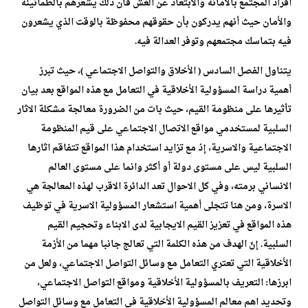
أفراد المجتمع بالأمانة والابتعاد عن الغش فأن ذلك يشعرهم بالطمأنينة
والأمان حيث أنهم يدركون بأن حقوقهم محفوظة بالوقت الذي يشعرون
فيه بتماسك مجتمعهم وتوفر العدالة فيه.
يتناول الفصل السادس ( الأخلاق والتواصل الاجتماعي )، حيث تبرز
أهمية دراسة المسؤولية الأخلاقية في التعامل مع هذه المواقع بعد بيان
تأثيرها على منظومة القيم، حيث بات من الضرورة معالجة مشكلة الاثار
السلبية لمستخدمي مواقع الاتصال الاجتماعي على قيم المنظومة
الاجتماعية والاسرية، إذ مع تزايد استخدام هذا المواقع تتفاقم اثارها
السلبية ليس على مستوى دولة أو أكثر وانما على مستوى العالم
الانساني برمته، وفي كل الاحوال تعد الدائرة الاقرب لهذه المعالجة هي
الاسرة، ومن هنا تتجلى أهمية استشعار المسؤولية الاسرية في توظيف
هذه المواقع في تعزيز القيم الايجابية لدى الابناء وتحجيم القيم
السلبية. إنّ الهدف من هذه الكلمة التي تعالج جانبا مهما من الأزمة
الأخلاقية التي تعتري التعامل مع وسائل التواصل الاجتماعي، ولعل من
ابرزها: التعريف بالمسؤولية الأخلاقية ومواقع التواصل الاجتماعي،
وتحديد اهم معالم المسؤولية الأخلاقية في التعامل مع وسائل التواصل