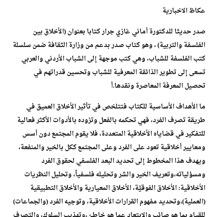
عكاظ الاخبارية
صدر حديثا للدكتورة أماني غازي جرار كتابا بعنوان (الأخلاق بين
الفلسفة والتربية) ، وهو كتاب صدر بدعم من وزارة الثقافة ضمن سلسلة
كتب الفلسفة للشباب، وهي كتب موجهة إلى الشباب الأردني والعربي
تسعى إلى تطوير الذائقة المعرفية للشباب وتحسين قدراتهم في
تحصيل المعرفة المعاصرة ونقدها.أ
ما الأهداف الأساسية للكتاب فتتلخص في تأثير الأخلاق العميق في
طريقة تصرف الفرد، فهي تحكمه بالفعل وتزوده بالأدوات الأكثر فعالية
للتفكير في قضاياه الأخلاقية المتعددة، فلا يقوم المجتمع دون أسس
ومعايير أخلاقية تعود على الفرد وعلى المجتمع ككل بالخير والمنفعة،
ويهدف هذا المخطوط إلى تحديد البعد الفلسفي لحقوق الفرد
ومسؤلياته،وتعريف الخير والشر وتحليله فلسفياً، وتحليل النظريات
الأخلاقية: الأخلاق الفوقيَّة، الأخلاق المعيارية والأخلاق التطبيقية
(العملية)،وتحديد مفهوم القرارات الأخلاقية، وتوجيه الفرد (والجماعات)
للقيام بما هو صائب والابتعاد عما هو خاطئ،وتهذيب السلوك، والتصرف