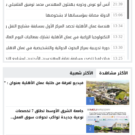
أنس أبو عوض وذويه يهنئون المهندس محمد توفيق القلقيلي بمناس
21:39
الدولة مصانة بمؤسساتها لا بشخوصها
15:06
هندسة عمان الأهلية تحصد المركز الأول بمسابقة مشاريع النقل والمر
13:34
التكنولوجيا الزراعية في عمان الأهلية تشارك بفعاليات اليوم العالمي لم
13:32
دورة تدريبية بمركز البحوث الدوائية والتشخيصية في عمان الاهلية ح
13:30
فيلادلفيا تتصدر مسابقة نقابة المهندسين الأردنيين لمشاريع التخرج 
13:25
الرواد ضمن قائمة فوربس لأقوى الرؤساء التنفيذيين في الشرق الأوسط 
13:17
الأكثر مشاهدة
الأكثر شعبية
الجامعات الأردنية… استثمار في الإنسان وصناعة المستقبل
13:11
فيديو لفرقة من طلبة عمان الأهلية بعنوان : ” دايم
ذكرى تولي الشيخ زايد بن سلطان ال نهيان مقاليد الحكم في أبو ظ
00:36
1
الإعلامي أحمد القاسم يشكر الفريق الطبي في مستشفى البشير
20:02
جامعة الشرق الأوسط تطلق 7 تخصصات
مركز جامعة الزيتونة الأردنية الصحي يعزز خدماته المجانية ويواصل تق
23:16
نوعية جديدة تواكب تحولات سوق العمل...
جامعة الزيتونة الأردنية تحتفل بتخريج الفوج الثلاثين من طلبتها الم
23:12
2
“العلوم التطبيقية” تحتضن “بالعربي – عمّان”.. ملتقى المبدعين وصنا
21:09