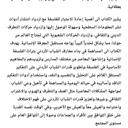
بعقلانية.
يشير الكتاب الى أهمية إعادة الاعتبار للفلسفة مع ازدياد انتشار أدوات
نشر المعلومات السطحية وسهولة الوصول إليها وازدياد حركات التطرف
الديني والثقافي، وازدياد الحركات الشعبوية التي تجتاح العالم من
حولنا، مما يشكل تحدياً كبيراً يواجه مستقبل المعرفة الإنسانية. يهدف
الكتاب الى المساهمة في بناء معارف الشباب الأردني بتراث الفلسفة
الإنسانية وإنتاجها المعاصر من مختلف المدارس وتزويدهم بالمفاهيم
الأساسية في الفلسفة،وتطوير قدرات الشباب الأردني على التفكير
المستقل القائم على التحليل والتفسير والنقد، واستخدام أدوات التفكير
الناقد وأساليبه في حياته اليومية.والمساهمة في تأهيل وعي الشباب
لمواجهة المشكلات المعاصرة مثل العنف والتطرف والهروب والاغتراب
الثقافي وغيرها.وتعزيز قدرات الشباب الأردني على فهم الاختلاف
واحترامه والعيش معاً والعيش مع الآخرين، وفي الوقت نفسه القدرة
على خلق التوافق بين الأفراد والجماعات وصولا إلى التوافق العام على
مستوى المجتمع.