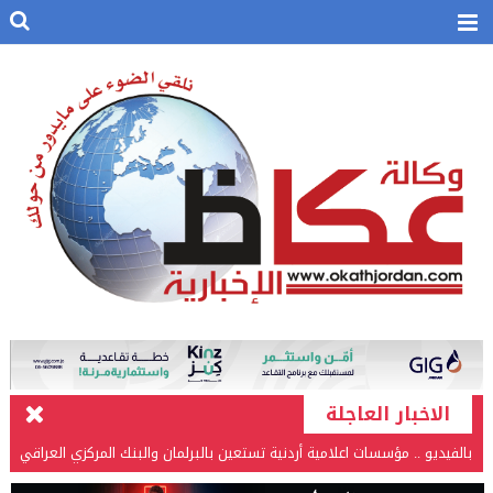
الاخبار العاجلة
بالفيديو .. مؤسسات اعلامية أردنية تستعين بالبرلمان والبنك المركزي العراقي
في قضيتها مع طارق الحسن