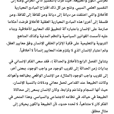
لحركتي الكون والطبيعة، حيث مرت بالتفسير الآلي الحركي ومنه إلى
التفسير العلمي السببي. ونتج عن كل ذلك اقتراح المبادئ المعيارية
للأخلاق والتي اختلفت من ديانة إلى ديانة ومن ثقافة إلى ثقافة، ومن
فلسفة إلى أخرى! هذه المبادئ المعيارية العقلية للأخلاق فرضت أحكاما
صارمة على الإنسان باعتباره آلة لتطبيق تلك المعايير الأخلاقية. وبناء
عليه تأسست القوانين السياسية والنظم المدنية وكذلك المناهج
التربوية والتعليمية على فكرة الإلزام الخلقي للإنسان وفق معايير العقل،
وتم اعتبار الإنسان الذي لا يلتزم هذه المعايير إنساناً لا أخلاقياً.
يتناول الفصل الرابع (الأخلاق والحداثة ) ، فقد سعى الفكر الإنساني في
بدايات زمن الحداثة إلى تقريب الوجود من واجب الوجود، بمعنى آخر،
إلى تقريب واجب الوجود (المثال)، من الإنسان الواقعي بطبائعه وأهوائه.
وكانت الطبيعة عند القدامى تحمل معاني ودلالات بالنسبة للإنسان،
حيث أنها انسجام وتناغم وترابط، وكان الإنسان يسعى إلى محاكاة
الطبيعة في حياته، في نظامه الاجتماعي والسياسي. وهذا المنحى في
الفكر كان لا متناهياً، لا تحده حدود، لأن الطبيعة والكون يحيلان إلى
مثال مطلق.