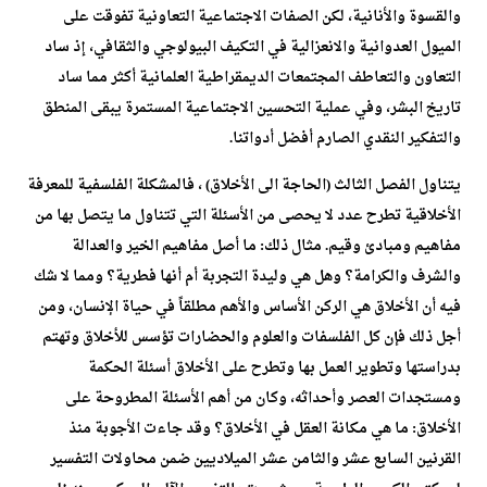
والقسوة والأنانية، لكن الصفات الاجتماعية التعاونية تفوقت على
الميول العدوانية والانعزالية في التكيف البيولوجي والثقافي، إذ ساد
التعاون والتعاطف المجتمعات الديمقراطية العلمانية أكثر مما ساد
تاريخ البشر، وفي عملية التحسين الاجتماعية المستمرة يبقى المنطق
والتفكير النقدي الصارم أفضل أدواتنا.
يتناول الفصل الثالث (الحاجة الى الأخلاق) ، فالمشكلة الفلسفية للمعرفة
الأخلاقية تطرح عدد لا يحصى من الأسئلة التي تتناول ما يتصل بها من
مفاهيم ومبادئ وقيم. مثال ذلك: ما أصل مفاهيم الخير والعدالة
والشرف والكرامة؟ وهل هي وليدة التجربة أم أنها فطرية؟ ومما لا شك
فيه أن الأخلاق هي الركن الأساس والأهم مطلقاً في حياة الإنسان، ومن
أجل ذلك فإن كل الفلسفات والعلوم والحضارات تؤسس للأخلاق وتهتم
بدراستها وتطوير العمل بها وتطرح على الأخلاق أسئلة الحكمة
ومستجدات العصر وأحداثه، وكان من أهم الأسئلة المطروحة على
الأخلاق: ما هي مكانة العقل في الأخلاق؟ وقد جاءت الأجوبة منذ
القرنين السابع عشر والثامن عشر الميلاديين ضمن محاولات التفسير