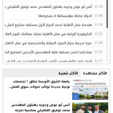
أنس أبو عوض وذويه يهنئون المهندس محمد توفيق القلقيلي بمناس
21:39
الدولة مصانة بمؤسساتها لا بشخوصها
15:06
هندسة عمان الأهلية تحصد المركز الأول بمسابقة مشاريع النقل والمر
13:34
التكنولوجيا الزراعية في عمان الأهلية تشارك بفعاليات اليوم العالمي لم
13:32
دورة تدريبية بمركز البحوث الدوائية والتشخيصية في عمان الاهلية ح
13:30
فيلادلفيا تتصدر مسابقة نقابة المهندسين الأردنيين لمشاريع التخرج 
13:25
الرواد ضمن قائمة فوربس لأقوى الرؤساء التنفيذيين في الشرق الأوسط 
13:17
الجامعات الأردنية… استثمار في الإنسان وصناعة المستقبل
13:11
الأكثر مشاهدة
الأكثر شعبية
ذكرى تولي الشيخ زايد بن سلطان ال نهيان مقاليد الحكم في أبو ظ
00:36
جامعة الشرق الأوسط تطلق 7 تخصصات
نوعية جديدة تواكب تحولات سوق العمل...
الإعلامي أحمد القاسم يشكر الفريق الطبي في مستشفى البشير
20:02
1
مركز جامعة الزيتونة الأردنية الصحي يعزز خدماته المجانية ويواصل تق
23:16
أنس أبو عوض وذويه يهنئون المهندس
جامعة الزيتونة الأردنية تحتفل بتخريج الفوج الثلاثين من طلبتها الم
23:12
محمد توفيق القلقيلي بمناسبة تخرجه