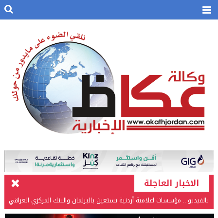
الاخبار العاجلة
بالفيديو .. مؤسسات اعلامية أردنية تستعين بالبرلمان والبنك المركزي العراقي
في قضيتها مع طارق الحسن