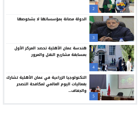
“العلوم التطبيقية” تحتضن “بالعربي – عمّان”.. ملتقى المبدعين وصنا
21:09
2
حملة عالمية لكفالة أيتام غزة: لايف للإغاثة والتنمية تكثف جهودها 
20:54
الدولة مصانة بمؤسساتها لا بشخوصها
3
هندسة عمان الأهلية تحصد المركز الأول
بمسابقة مشاريع النقل والمرور
4
التكنولوجيا الزراعية في عمان الأهلية تشارك
بفعاليات اليوم العالمي لمكافحة التصحر
والجفاف...
5