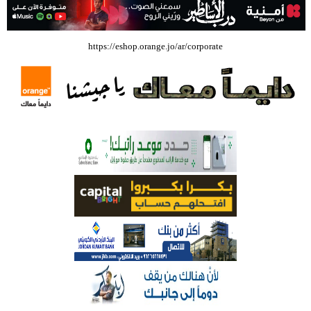
بالفيديو .. إرادة القائد ثم التعليم ثم الصناعة والزراعة قذفت ببنجلاديش خلال
https://eshop.orange.jo/ar/corporate
عشرين عاما من دخل الفرد ٤٠٠$ سنويا الى ٦٠٠٠ $ ، فهل نستطيع ؟؟؟؟؟
شركة تسابيح للسياحة والسفر تسير اول رحلة لحجاج بيت الله الحرام عبر مطار
الملكة علياء الدولي – صور
وزيرة الثقافة تفتتح حفل توزيع جوائز الأولمبياد العلمي لـ جمعية المواهب
العلمية الثقافية الأردنية
حملة للتبرع بالدم في جامعة الزيتونة الأردنية