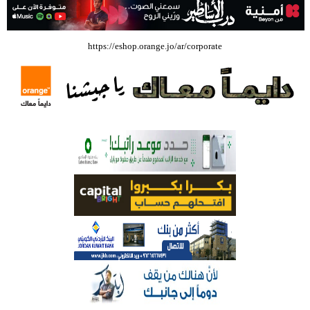
بالفيديو .. إرادة القائد ثم التعليم ثم الصناعة والزراعة قذفت ببنجلاديش خلال
https://eshop.orange.jo/ar/corporate
عشرين عاما من دخل الفرد ٤٠٠$ سنويا الى ٦٠٠٠ $ ، فهل نستطيع ؟؟؟؟؟
شركة تسابيح للسياحة والسفر تسير اول رحلة لحجاج بيت الله الحرام عبر مطار
الملكة علياء الدولي – صور
وزيرة الثقافة تفتتح حفل توزيع جوائز الأولمبياد العلمي لـ جمعية المواهب
العلمية الثقافية الأردنية
حملة للتبرع بالدم في جامعة الزيتونة الأردنية