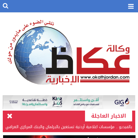
الاخبار العاجلة
بالفيديو .. مؤسسات اعلامية أردنية تستعين بالبرلمان والبنك المركزي العراقي
في قضيتها مع طارق الحسن