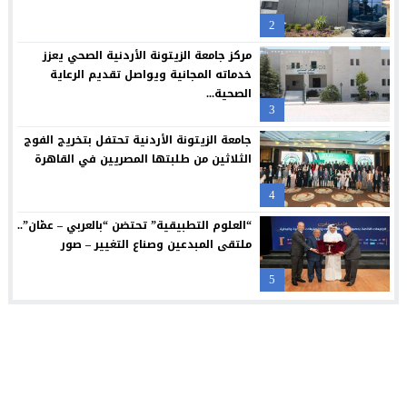
سامسونج تعيد تصميم الشاشة بما يتوافق مع الطريقة التي نشاهد 
12:21
2
البنك الأردني الكويتي يوقع اتفاقية تعاون مع الشركة الأردنية لضم
12:18
مركز جامعة الزيتونة الأردنية الصحي يعزز
خدماته المجانية ويواصل تقديم الرعاية
الصحية...
3
جامعة الزيتونة الأردنية تحتفل بتخريج الفوج
الثلاثين من طلبتها المصريين في القاهرة
4
“العلوم التطبيقية” تحتضن “بالعربي – عمّان”..
ملتقى المبدعين وصناع التغيير – صور
5