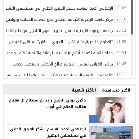
الإعلامي أحمد القاسم يشكر الفريق الطبي في مستشفى البشير
20:02
مركز جامعة الزيتونة الأردنية الصحي يعزز خدماته المجانية ويواصل تق
23:16
جامعة الزيتونة الأردنية تحتفل بتخريج الفوج الثلاثين من طلبتها الم
23:12
“العلوم التطبيقية” تحتضن “بالعربي – عمّان”.. ملتقى المبدعين وصنا
21:09
حملة عالمية لكفالة أيتام غزة: لايف للإغاثة والتنمية تكثف جهودها 
20:54
فراس العرابي يهنيء الدكتور صالح المجالي بالمنصب الجديد
18:45
*العيسوي: الرؤية الملكية جعلت الأردن مركزا واعدا للاستثمار ونموذج
15:11
الدكتورة ليليان الحسن… مبارك التخرج وعقبال أعلى المراتب
13:27
الأكثر مشاهدة
الأكثر شعبية
تصنيفات لبعض المشاركات على وسائل التواصل الاجتماعي
12:33
ذكرى تولي الشيخ زايد بن سلطان ال نهيان
مقاليد الحكم في أبو...
الثقة واليقين بعد الثبات أولا
12:30
1
بنك الأردن يطلق حملة القرض الشخصي لعام 2026 مع استرداد نقدي
12:26
الإعلامي أحمد القاسم يشكر الفريق الطبي
شراكة بين “طلبات الأردن” ومؤسسة تضامن لتسهيل التبرعات وتعزيز
12:24
في مستشفى البشير