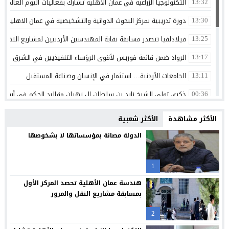
التكنولوجيا الزراعية في عمان الأهلية تشارك بفعاليات اليوم العالمي لم
13:32
دورة تدريبية بمركز البحوث الدوائية والتشخيصية في عمان الاهلية ح
13:30
فيلادلفيا تتصدر مسابقة نقابة المهندسين الأردنيين لمشاريع التخرج 
13:25
الرواد ضمن قائمة فوربس لأقوى الرؤساء التنفيذيين في الشرق الأوسط 
13:17
الجامعات الأردنية… استثمار في الإنسان وصناعة المستقبل
13:11
ذكرى تولي الشيخ زايد بن سلطان ال نهيان مقاليد الحكم في أبو ظ
00:36
الإعلامي أحمد القاسم يشكر الفريق الطبي في مستشفى البشير
20:02
الأكثر مشاهدة
الأكثر شعبية
مركز جامعة الزيتونة الأردنية الصحي يعزز خدماته المجانية ويواصل تق
23:16
الدولة مصانة بمؤسساتها لا بشخوصها
جامعة الزيتونة الأردنية تحتفل بتخريج الفوج الثلاثين من طلبتها الم
23:12
1
“العلوم التطبيقية” تحتضن “بالعربي – عمّان”.. ملتقى المبدعين وصنا
21:09
هندسة عمان الأهلية تحصد المركز الأول
حملة عالمية لكفالة أيتام غزة: لايف للإغاثة والتنمية تكثف جهودها 
20:54
بمسابقة مشاريع النقل والمرور
فراس العرابي يهنيء الدكتور صالح المجالي بالمنصب الجديد
18:45
2
*العيسوي: الرؤية الملكية جعلت الأردن مركزا واعدا للاستثمار ونموذج
15:11