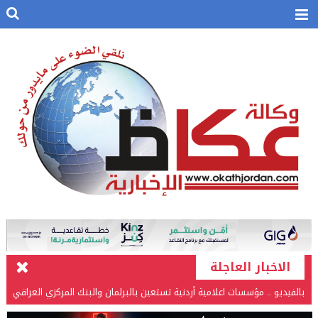
الاخبار العاجلة
بالفيديو .. مؤسسات اعلامية أردنية تستعين بالبرلمان والبنك المركزي العراقي
في قضيتها مع طارق الحسن