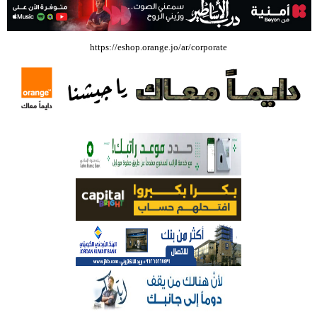
بالفيديو .. إرادة القائد ثم التعليم ثم الصناعة والزراعة قذفت ببنجلاديش خلال
https://eshop.orange.jo/ar/corporate
عشرين عاما من دخل الفرد ٤٠٠$ سنويا الى ٦٠٠٠ $ ، فهل نستطيع ؟؟؟؟؟
شركة تسابيح للسياحة والسفر تسير اول رحلة لحجاج بيت الله الحرام عبر مطار
الملكة علياء الدولي – صور
وزيرة الثقافة تفتتح حفل توزيع جوائز الأولمبياد العلمي لـ جمعية المواهب
العلمية الثقافية الأردنية
حملة للتبرع بالدم في جامعة الزيتونة الأردنية