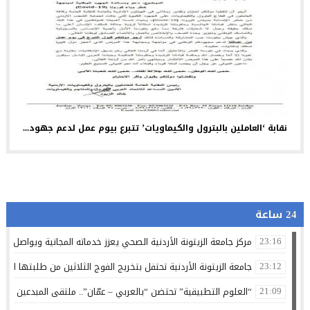
نقابة ‘العاملين بالبترول والكيماويات’ تتبرع بيوم عمل لدعم جهود...
24 ساعة
مركز جامعة الزيتونة الأردنية الصحي يعزز خدماته المجانية ويواصل تق
23:16
جامعة الزيتونة الأردنية تحتفل بتخريج الفوج الثلاثين من طلبتها الم
23:12
“العلوم التطبيقية” تحتضن “بالعربي – عمّان”.. ملتقى المبدعين وصنا
21:09