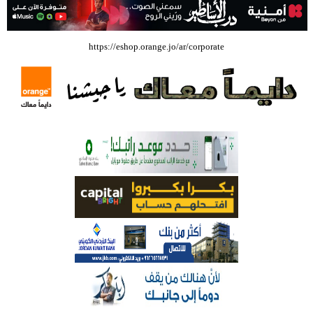
بالفيديو .. إرادة القائد ثم التعليم ثم الصناعة والزراعة قذفت ببنجلاديش خلال
https://eshop.orange.jo/ar/corporate
عشرين عاما من دخل الفرد ٤٠٠$ سنويا الى ٦٠٠٠ $ ، فهل نستطيع ؟؟؟؟؟
شركة تسابيح للسياحة والسفر تسير اول رحلة لحجاج بيت الله الحرام عبر مطار
الملكة علياء الدولي – صور
وزيرة الثقافة تفتتح حفل توزيع جوائز الأولمبياد العلمي لـ جمعية المواهب
العلمية الثقافية الأردنية
حملة للتبرع بالدم في جامعة الزيتونة الأردنية