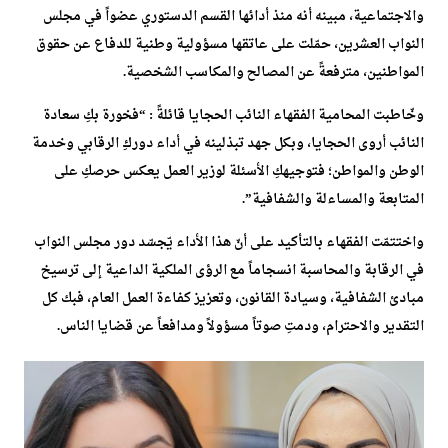
والاجتماعية، مبينه أنه منذ أدائها القسم الدستوري عضواً في مجلس
النواب العشرين، حمّلت على عاتقها مسؤولية وطنية للدفاع عن حقوق
المواطنين، مترفعةً عن المصالح والمكاسب الشخصية.
وخّاطبت المحامية الفقهاء النائب الحجايا قائلةً : “فخورة بكِ سعادة
النائب أروى الحجايا، وبكل جهد تبذلينه في أداء دوركِ الرقابي وخدمة
الوطن والمواطن؛ فتوجيهكِ الأسئلة لوزير العمل يعكس حرصكِ على
المتابعة والمساءلة والشفافية”.
واختتمّت الفقهاء بالتأكيد على أنّ هذا الأداء يّجسّد دور مجلس النواب
في الرقابة والمحاسبة انسجاماً مع الرؤى الملكية الداعية إلى ترسيخ
مبادئ الشفافية، وسيادة القانون، وتعزيز كفاءة العمل العام، فبك كل
التقدير والاحترام، ودمتِ صوتاً مسؤولاً ومدافعاً عن قضايا الناس.