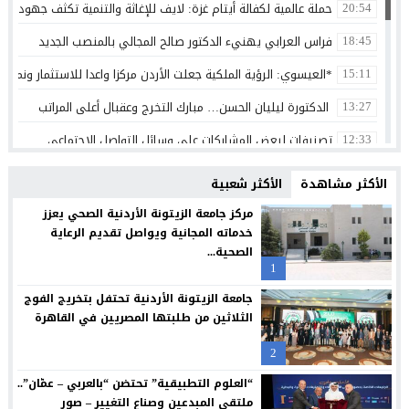
حملة عالمية لكفالة أيتام غزة: لايف للإغاثة والتنمية تكثف جهودها 
20:54
فراس العرابي يهنيء الدكتور صالح المجالي بالمنصب الجديد
18:45
*العيسوي: الرؤية الملكية جعلت الأردن مركزا واعدا للاستثمار ونموذج
15:11
الدكتورة ليليان الحسن… مبارك التخرج وعقبال أعلى المراتب
13:27
تصنيفات لبعض المشاركات على وسائل التواصل الاجتماعي
12:33
الثقة واليقين بعد الثبات أولا
12:30
الأكثر مشاهدة
الأكثر شعبية
بنك الأردن يطلق حملة القرض الشخصي لعام 2026 مع استرداد نقدي
12:26
مركز جامعة الزيتونة الأردنية الصحي يعزز
خدماته المجانية ويواصل تقديم الرعاية
شراكة بين “طلبات الأردن” ومؤسسة تضامن لتسهيل التبرعات وتعزيز
12:24
الصحية...
1
سامسونج تعيد تصميم الشاشة بما يتوافق مع الطريقة التي نشاهد 
12:21
جامعة الزيتونة الأردنية تحتفل بتخريج الفوج
البنك الأردني الكويتي يوقع اتفاقية تعاون مع الشركة الأردنية لضم
12:18
الثلاثين من طلبتها المصريين في القاهرة
مجابهة الاحتيال الإلكتروني مسؤولية مشتركة
12:13
2
بنك صفوة الإسلامي يجدد شراكته مع تكية أم علي ويواصل دعمه لبرا
12:10
“العلوم التطبيقية” تحتضن “بالعربي – عمّان”..
ملتقى المبدعين وصناع التغيير – صور