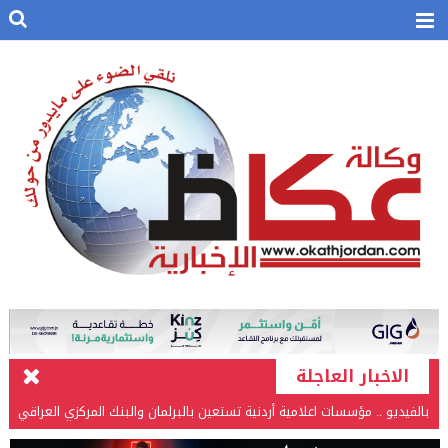
الاخبار العاجلة
بالفيديو .. مؤسسات اعلامية أردنية تستعين بالبرلمان والبنك المركزي العراقي
في قضيتها مع طارق الحسن