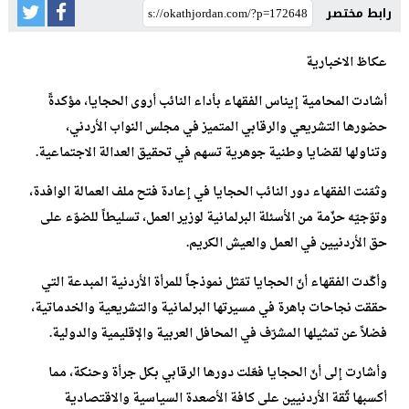
رابط مختصر
عكاظ الاخبارية
أشادت المحامية إيناس الفقهاء بأداء النائب أروى الحجايا، مؤكدةً
حضورها التشريعي والرقابي المتميز في مجلس النواب الأردني،
وتناولها لقضايا وطنية جوهرية تسهم في تحقيق العدالة الاجتماعية.
وثمّنت الفقهاء دور النائب الحجايا في إعادة فتح ملف العمالة الوافدة،
وتوّجيّه حزّمة من الأسئلة البرلمانية لوزير العمل، تسليطاً للضوّء على
حق الأردنيين في العمل والعيش الكريم.
وأكّدت الفقهاء أنّ الحجايا تمّثل نموذجاً للمرأة الأردنية المبدعة التي
حققت نجاحات باهرة في مسيرتها البرلمانية والتشريعية والخدماتية،
فضلاً عن تمثيلها المشرّف في المحافل العربية والإقليمية والدولية.
وأشارت إلى أنّ الحجايا فعّلت دورها الرقابي بكل جرأة وحنكة، مما
أكسبها ثّقة الأردنيين على كافة الأصعدة السياسية والاقتصادية