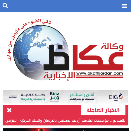
الاخبار العاجلة
بالفيديو .. مؤسسات اعلامية أردنية تستعين بالبرلمان والبنك المركزي العراقي
في قضيتها مع طارق الحسن