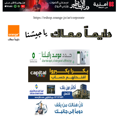
بالفيديو .. إرادة القائد ثم التعليم ثم الصناعة والزراعة قذفت ببنجلاديش خلال
https://eshop.orange.jo/ar/corporate
عشرين عاما من دخل الفرد ٤٠٠$ سنويا الى ٦٠٠٠ $ ، فهل نستطيع ؟؟؟؟؟
شركة تسابيح للسياحة والسفر تسير اول رحلة لحجاج بيت الله الحرام عبر مطار
الملكة علياء الدولي – صور
وزيرة الثقافة تفتتح حفل توزيع جوائز الأولمبياد العلمي لـ جمعية المواهب
العلمية الثقافية الأردنية
حملة للتبرع بالدم في جامعة الزيتونة الأردنية