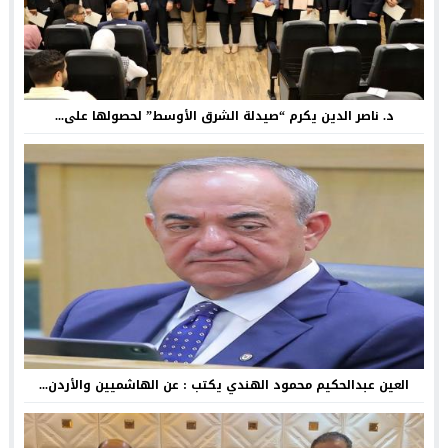
د. ناصر الدين يكرم “صيدلة الشرق الأوسط” لحصولها على...
العين عبدالحكيم محمود الهندي يكتب : عن الهاشميين والأردن...