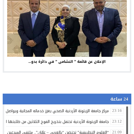
الإعلان عن قائمة ” النشامى ” في دائرة بدو...
24 ساعة
مركز جامعة الزيتونة الأردنية الصحي يعزز خدماته المجانية ويواصل تق
23:16
جامعة الزيتونة الأردنية تحتفل بتخريج الفوج الثلاثين من طلبتها الم
23:12
“العلوم التطبيقية” تحتضن “بالعربي – عمّان”.. ملتقى المبدعين وصنا
21:09