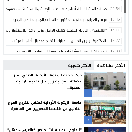
حملة عالمية لكفالة أيتام غزة: لايف للإغاثة والتنمية تكثف جهودها 
20:54
فراس العرابي يهنيء الدكتور صالح المجالي بالمنصب الجديد
18:45
*العيسوي: الرؤية الملكية جعلت الأردن مركزا واعدا للاستثمار ونموذج
15:11
الدكتورة ليليان الحسن… مبارك التخرج وعقبال أعلى المراتب
13:27
تصنيفات لبعض المشاركات على وسائل التواصل الاجتماعي
12:33
الثقة واليقين بعد الثبات أولا
12:30
الأكثر مشاهدة
الأكثر شعبية
بنك الأردن يطلق حملة القرض الشخصي لعام 2026 مع استرداد نقدي
12:26
مركز جامعة الزيتونة الأردنية الصحي يعزز
خدماته المجانية ويواصل تقديم الرعاية
شراكة بين “طلبات الأردن” ومؤسسة تضامن لتسهيل التبرعات وتعزيز
12:24
الصحية...
1
سامسونج تعيد تصميم الشاشة بما يتوافق مع الطريقة التي نشاهد 
12:21
جامعة الزيتونة الأردنية تحتفل بتخريج الفوج
البنك الأردني الكويتي يوقع اتفاقية تعاون مع الشركة الأردنية لضم
12:18
الثلاثين من طلبتها المصريين في القاهرة
مجابهة الاحتيال الإلكتروني مسؤولية مشتركة
12:13
2
بنك صفوة الإسلامي يجدد شراكته مع تكية أم علي ويواصل دعمه لبرا
12:10
“العلوم التطبيقية” تحتضن “بالعربي – عمّان”..