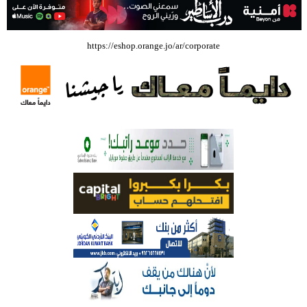
بالفيديو .. إرادة القائد ثم التعليم ثم الصناعة والزراعة قذفت ببنجلاديش خلال
https://eshop.orange.jo/ar/corporate
عشرين عاما من دخل الفرد ٤٠٠$ سنويا الى ٦٠٠٠ $ ، فهل نستطيع ؟؟؟؟؟
شركة تسابيح للسياحة والسفر تسير اول رحلة لحجاج بيت الله الحرام عبر مطار
الملكة علياء الدولي – صور
وزيرة الثقافة تفتتح حفل توزيع جوائز الأولمبياد العلمي لـ جمعية المواهب
العلمية الثقافية الأردنية
حملة للتبرع بالدم في جامعة الزيتونة الأردنية