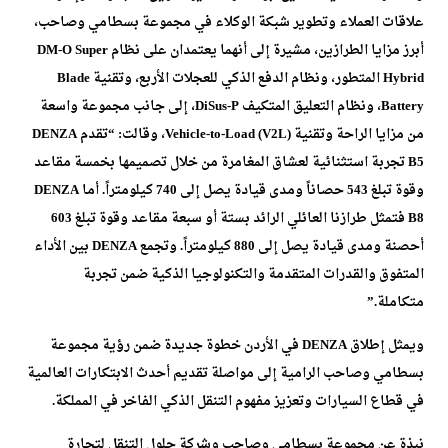
علاقات العملاء وتطوير شبكة الوكلاء في مجموعة بسطامي وصاحب،
أبرز مزايا الطرازين، مشيرة إلى أنهما يعتمدان على نظام DM-O Super
Hybrid المتطور، ونظام الدفع الذكي للعجلات الأربع، وتقنية Blade
Battery، ونظام التعليق المتكيف DiSus-P، إلى جانب مجموعة واسعة
من مزايا الراحة وتقنية Vehicle-to-Load (V2L)، وقالت: “تقدم DENZA
B5 تجربة استثنائية لعشاق المغامرة من خلال تصميمها بخمسة مقاعد
وقوة تبلغ 543 حصاناً ومدى قيادة يصل إلى 740 كيلومتراً. أما DENZA
B8 فتمثل طرازنا العائلي الرائد بستة أو سبعة مقاعد وقوة تبلغ 603
أحصنة ومدى قيادة يصل إلى 880 كيلومتراً. وتجمع DENZA بين الأداء
المتفوق والقدرات المتقدمة والتكنولوجيا الذكية ضمن تجربة
متكاملة.”
ويمثل إطلاق DENZA في الأردن خطوة جديدة ضمن رؤية مجموعة
بسطامي وصاحب الرامية إلى مواصلة تقديم أحدث الابتكارات العالمية
في قطاع السيارات وتعزيز مفهوم التنقل الذكي الفاخر في المملكة.
نبذة عن مجموعة بسطامي وصاحب وشركة حلول التنقل لتجارة