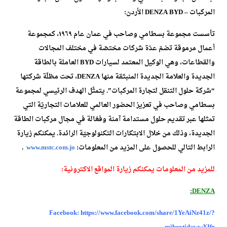
المركبات – DENZA BYD الأردن:
تأسست مجموعة بسطامي وصاحب في عمان عام ١٩٦٩، كمجموعة
أعمال مرموقة تضمّ عدّة شركات مختصّة في مختلف المجالات
والقطاعات، وهي الوكيل المعتمد لسيارات BYD العاملة بالطاقة
الجديدة والعلامة الجديدة المنبثقة منها DENZA، تحت مظلّة شركتها
“شركة حلول التنقل لتجارة المركبات”. يتمثّل الهدف الرئيسي لمجموعة
بسطامي وصاحب في تعزيز الحضور العالمي للعلامات التجاريّة التي
تمثلها عبر تقديم حلول مستدامة آمنة وفعّالة في مجال مركبات الطاقة
الجديدة، وذلك من خلال الابتكارات التكنولوجيّة الرائدة. يمكنكم زيارة
الرابط التالي للحصول على المزيد من المعلومات:
www.mstc.com.jo
.
للمزيد من المعلومات يمكنكم زيارة المواقع الاكترونية:
DENZA:
Facebook:
https://www.facebook.com/share/1YeAiNz41z/?