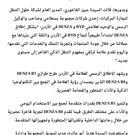
وبدورها، قالت السيدة عبير الفاخوري، المدير العام لشركة حلول التنقل
لتجارة المركبات، إحدى شركات مجموعة بسطامي وصاحب والوكيل
الرسمي والوحيد لعلامتي BYD و DENZA في الأردن: “يشكل إطلاق
DENZA امتداداً طبيعياً لنجاح BYD في الأردن والثقة التي بنيناها مع
عملائنا من خلال جودة المنتجات وتجربة التملك والخدمات التي نقدمها.
واليوم نقدم علامة ترتقي بمفهوم التنقل الذكي الفاخر إلى مستوى
جديد.”
ويشهد الإطلاق الرسمي للعلامة في الأردن طرح طرازي DENZA B5
وDENZA B8 اللذين يجسدان رؤية العلامة في الجمع بين التكنولوجيا
الذكية والأداء المتطور والفخامة العصرية.
وتتميز DENZA B5 بقدرات متقدمة تجمع بين الاستخدام اليومي
والأداء على مختلف الطرق، فيما تقدم DENZA B8 تجربة فاخرة عصرية
من خلال رحابتها الداخلية وتقنياتها المتطورة وتجهيزاتها المتقدمة.
واستعرضت السيدة هديل أبو عاذره، مدير تسويق المجموعة وإدارة