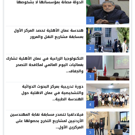
الدولة مصانة بمؤسساتها لا بشخوصها
جامعة الزيتونة الأردنية تحتفل بتخريج الفوج الثلاثين من طلبتها الم
23:12
1
“العلوم التطبيقية” تحتضن “بالعربي – عمّان”.. ملتقى المبدعين وصنا
21:09
هندسة عمان الأهلية تحصد المركز الأول
حملة عالمية لكفالة أيتام غزة: لايف للإغاثة والتنمية تكثف جهودها 
20:54
بمسابقة مشاريع النقل والمرور
فراس العرابي يهنيء الدكتور صالح المجالي بالمنصب الجديد
18:45
2
*العيسوي: الرؤية الملكية جعلت الأردن مركزا واعدا للاستثمار ونموذج
15:11
التكنولوجيا الزراعية في عمان الأهلية تشارك
بفعاليات اليوم العالمي لمكافحة التصحر
والجفاف...
3
دورة تدريبية بمركز البحوث الدوائية
والتشخيصية في عمان الاهلية حول
الهندسة الطبية...
4
فيلادلفيا تتصدر مسابقة نقابة المهندسين
الأردنيين لمشاريع التخرج بحصولها على
المركزين الأول...
5