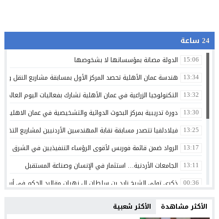
24 ساعة
الدولة مصانة بمؤسساتها لا بشخوصها
15:06
هندسة عمان الأهلية تحصد المركز الأول بمسابقة مشاريع النقل والمر
13:34
التكنولوجيا الزراعية في عمان الأهلية تشارك بفعاليات اليوم العالمي لم
13:32
دورة تدريبية بمركز البحوث الدوائية والتشخيصية في عمان الاهلية ح
13:30
فيلادلفيا تتصدر مسابقة نقابة المهندسين الأردنيين لمشاريع التخرج 
13:25
الرواد ضمن قائمة فوربس لأقوى الرؤساء التنفيذيين في الشرق الأوسط 
13:17
الجامعات الأردنية… استثمار في الإنسان وصناعة المستقبل
13:11
ذكرى تولي الشيخ زايد بن سلطان ال نهيان مقاليد الحكم في أبو ظ
00:36
الإعلامي أحمد القاسم يشكر الفريق الطبي في مستشفى البشير
20:02
الأكثر مشاهدة
الأكثر شعبية
مركز جامعة الزيتونة الأردنية الصحي يعزز خدماته المجانية ويواصل تق
23:16