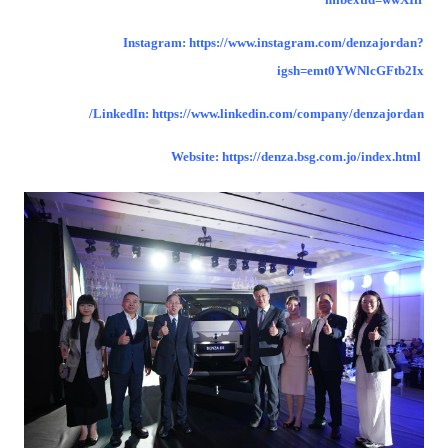
mibextid=wwXIfr
Instagram:
https://www.instagram.com/denzajordan?
igsh=emt0YWNlcGFtb2Ix
LinkedIn:
https://www.linkedin.com/company/denzajordan/
https://denza.bsg.com.jo/index.html
Website: