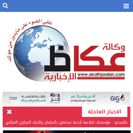
الاخبار العاجلة
بالفيديو .. مؤسسات اعلامية أردنية تستعين بالبرلمان والبنك المركزي العراقي
في قضيتها مع طارق الحسن