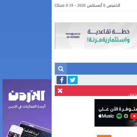
الخميس 6 أغسطس 2026 - 0:19 صباحًا
لحسن
بالفيديو .. إرادة القائد ثم التعليم ثم الصناعة والزراعة قذفت ببنجلاديش خلال عشرين عاما من دخل الفرد ٤٠٠$ سنويا الى ٦٠٠٠ $ ، فهل نستطيع
صور