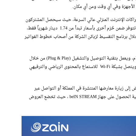
الأجهزة وفي أي وقت ومن أي مكان.
اكات الإنترنت المنزلي عالي السرعة، حيث سيحصل المشتركون
على الخدمة مجاناً عند الاشتراك بأي منها، فيما تتوفر ضمن حُزم أخرى بأسعار تبدأ من 1.74 دينار شهرياً فقط،
خلال برنامج التقسيط لزبائن الشركة من أصحاب خطوط الفواتير
ويتميز جهاز beIN STREAM بسهولة الاستخدام، ويعمل بتقنية التوصيل والتشغيل (Plug & Play) من خلال
توصيله مباشرة بمنفذ HDMI في جهاز التلفاز، ويتصل بشبكة Wi-Fi للاستماع بالمحتوى الرياضي والترفيهي
ض إلى زيارة معارضها المنتشرة في المملكة أو التواصل عبر
قنواتها الرقمية للاطلاع على تفاصيل الحُزم وآلية الحصول على جهاز beIN STREAM ، حيث تخضع العروض