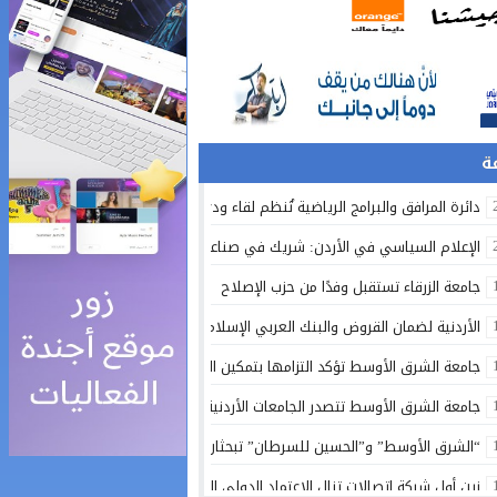
دائرة المرافق والبرامج الرياضية تُنظم لقاء ودي ببن مركـز واعدين امانه عمان ومر
الإعلام السياسي في الأردن: شريك في صناعة القرار أم صدىً للأحداث؟
جامعة الزرقاء تستقبل وفدًا من حزب الإصلاح
الأردنية لضمان القروض والبنك العربي الإسلامي الدولي يوقعان اتفاقية برنامج كفا
جامعة الشرق الأوسط تؤكد التزامها بتمكين الشباب الأيتام عبر شراكتها مع صندو
جامعة الشرق الأوسط تتصدر الجامعات الأردنية في تكريم الطلبة السعوديين المتف
“الشرق الأوسط” و”الحسين للسرطان” تبحثان شراكة نوعية لتوظيف الذكاء الاصط
زين أول شركة اتصالات تنال الاعتماد الدولي المتكامل لأنظمة حماية البيانات وأمن