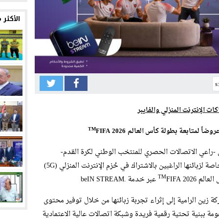
16:12
الأكثر
11:54
23:25
21:26
16:46
16:42
ات الإنترنت المنزلي والفايبر
16:38
TM
روضاً لمتابعة
بطولة
كأس العالم
2026
FIFA
 -راعي الاتصالات الحصري للمنتخب الوطني لكرة القدم-
وبالتعاون مع مجموعة beIN الإعلامية عروضاً خاصة لزبائنها الراغبين بالاشتراك في حُزم الإنترنت المنزلي (5G)
TM
 العالم
FIFA 2026 عبر خدمة .beIN STREAM
ة زين الرامية إلى إثراء تجربة زبائنها من خلال توفير محتوى
ة ببنية تحتية رقمية فريدة وشبكة اتصالات عالية الاعتمادية