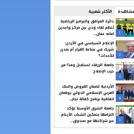
مصاهرة ونسب تثمر عن خطوبة بين آل الشبلي وآل الرماضنة… مبروك لطارق وهب
 مشاهدة
الأكثر شعبية
صندوق استثمار أموال الضمان الاجتماعي يصدر تقريره التاسع للاستدامة ويؤكد الت
دائرة المرافق والبرامج الرياضية
تُنظم لقاء ودي ببن مركـز واعدين
البوتاس العربية: نموذج وطني يُحتذى به في المسؤولية المجتمعية والنهوض بق
1
امانه عمان...
الدويري: حان الوقت لإعادة رسم مستقبل قطاع المقاولات وتعزيز حضور الشركات الأ
الإعلام السياسي في الأردن:
شريك في صناعة القرار أم صدىً
شركة الزرقاء للتعليم والاستثمار تعقد اجتماع الهيئة العامة غير العادي
2
للأحداث؟
“صناعة عمان” تنظم ورشة تعريفية ببرامج الدعم التي تقدمها صناديق “الأعلى للت
جامعة الزرقاء تستقبل وفدًا من
حزب الإصلاح
Campaign Middle East تختار حملة أمنية “درب الأساطير” ضمن أبرز خمس حملات إبداعية في الشرق الأوسط لشهر حزيران
3
الأردنية لضمان القروض والبنك
العربي الإسلامي الدولي يوقعان
4
اتفاقية برنامج كفالة تجار...
جامعة الشرق الأوسط تؤكد
التزامها بتمكين الشباب الأيتام
5
عبر شراكتها مع صندوق...