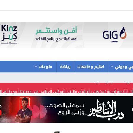
ي ودولي
تعليم وجامعات
رياضة
منوعات
ت اعلامية أردنية تستعين بالبرلمان والبنك المركزي العراقي في قضيتها مع طارق ا
حة والسفر تسير اول رحلة لحجاج بيت الله الحرام عبر مطار الملكة علياء الدولي – 
ح حفل توزيع جوائز الأولمبياد العلمي لـ جمعية المواهب العلمية الثقافية الأردنية