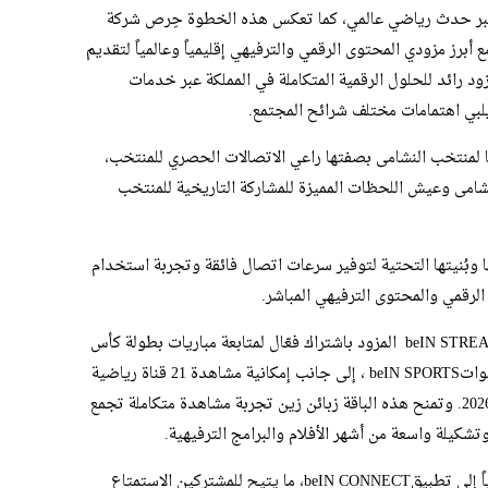
كبر حدث رياضي عالمي، كما تعكس هذه الخطوة حِرص شركة
رز مزودي المحتوى الرقمي والترفيهي إقليمياً وعالمياً لتقديم
ود رائد للحلول الرقمية المتكاملة في المملكة عبر خدمات
يلبي اهتمامات مختلف شرائح المجتمع.
لمنتخب النشامى بصفتها راعي الاتصالات الحصري للمنتخب،
امى وعيش اللحظات المميزة للمشاركة التاريخية للمنتخب
وبُنيتها التحتية لتوفير سرعات اتصال فائقة وتجربة استخدام
لرقمي والمحتوى الترفيهي المباشر.
وسيتمكّن المشتركون من الحصول على جهازbeIN STREAM المزود باشتراك فعّال لمتابعة مباريات بطولة كأس
FIFA 2026عبر التغطية الحصرية لقنواتbeIN SPORTS ، إلى جانب إمكانية مشاهدة 21 قناة رياضية
وترفيهية مختارة من شبكة beIN حتى 31 آب 2026. وتمنح هذه الباقة زبائن زين تجربة مشاهدة متكاملة تجمع
وتشكيلة واسعة من أشهر الأفلام والبرامج الترفيهية.
كما يشمل اشتراك beIN STREAM وصولاً مجانياً إلى تطبيقbeIN CONNECT، ما يتيح للمشتركين الاستمتاع