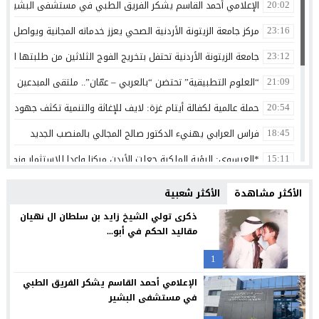
الإعلامي أحمد القاسم يشكر الفريق الطبي في مستشفى البشير
20:02
مركز جامعة الزيتونة الأردنية الصحي يعزز خدماته المجانية ويواصل تق
23:16
جامعة الزيتونة الأردنية تحتفل بتخريج الفوج الثلاثين من طلبتها الم
23:12
“العلوم التطبيقية” تحتضن “بالعربي – عمّان”.. ملتقى المبدعين وصنا
21:09
حملة عالمية لكفالة أيتام غزة: لايف للإغاثة والتنمية تكثف جهودها 
20:54
فراس العرابي يهنيء الدكتور صالح المجالي بالمنصب الجديد
18:45
*العيسوي: الرؤية الملكية جعلت الأردن مركزا واعدا للاستثمار ونموذج
15:11
الدكتورة ليليان الحسن… مبارك التخرج وعقبال أعلى المراتب
13:27
الأكثر مشاهدة
الأكثر شعبية
تصنيفات لبعض المشاركات على وسائل التواصل الاجتماعي
12:33
ذكرى تولي الشيخ زايد بن سلطان ال نهيان
مقاليد الحكم في أبو...
الثقة واليقين بعد الثبات أولا
12:30
1
بنك الأردن يطلق حملة القرض الشخصي لعام 2026 مع استرداد نقدي
12:26
الإعلامي أحمد القاسم يشكر الفريق الطبي
شراكة بين “طلبات الأردن” ومؤسسة تضامن لتسهيل التبرعات وتعزيز
12:24
في مستشفى البشير
سامسونج تعيد تصميم الشاشة بما يتوافق مع الطريقة التي نشاهد 
12:21