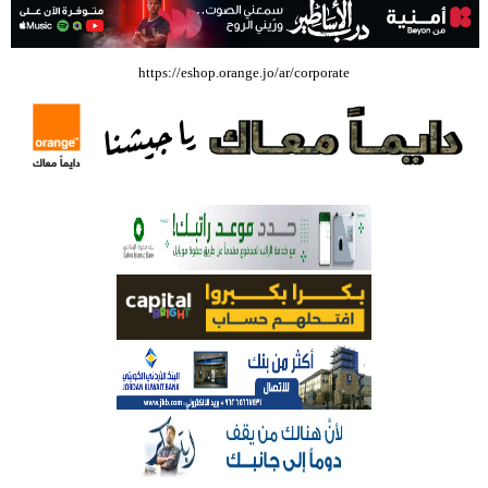
بالفيديو .. إرادة القائد ثم التعليم ثم الصناعة والزراعة قذفت ببنجلاديش خلال
https://eshop.orange.jo/ar/corporate
عشرين عاما من دخل الفرد ٤٠٠$ سنويا الى ٦٠٠٠ $ ، فهل نستطيع ؟؟؟؟؟
شركة تسابيح للسياحة والسفر تسير اول رحلة لحجاج بيت الله الحرام عبر مطار
الملكة علياء الدولي – صور
وزيرة الثقافة تفتتح حفل توزيع جوائز الأولمبياد العلمي لـ جمعية المواهب
العلمية الثقافية الأردنية
حملة للتبرع بالدم في جامعة الزيتونة الأردنية