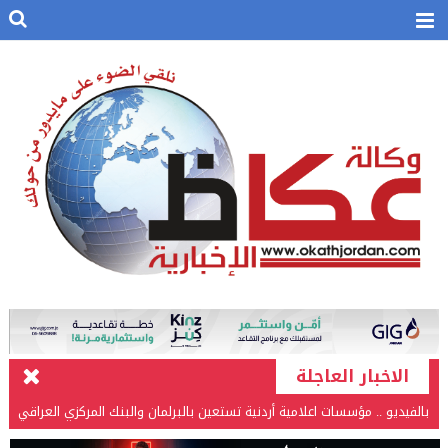
الاخبار العاجلة
بالفيديو .. مؤسسات اعلامية أردنية تستعين بالبرلمان والبنك المركزي العراقي
في قضيتها مع طارق الحسن