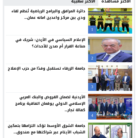
الأكثر مشاهدة
الأكثر شعبية
صندوق استثمار أموال الضمان الاجتماعي يصدر تقريره التاسع للاستدا
11:54
دائرة المرافق والبرامج الرياضية تُنظم لقاء
ودي ببن مركـز واعدين امانه عمان...
البوتاس العربية: نموذج وطني يُحتذى به في المسؤولية المجتمعية
23:25
1
الدويري: حان الوقت لإعادة رسم مستقبل قطاع المقاولات وتعزيز حضور
21:26
الإعلام السياسي في الأردن: شريك في
شركة الزرقاء للتعليم والاستثمار تعقد اجتماع الهيئة العامة غير العاد
16:46
صناعة القرار أم صدىً للأحداث؟
“صناعة عمان” تنظم ورشة تعريفية ببرامج الدعم التي تقدمها صناديق
16:42
2
Campaign Middle East تختار حملة أمنية “درب الأساطير” ضمن أبرز خمس حملات إبداعية في الشرق الأوسط لشهر حزيران
16:38
جامعة الزرقاء تستقبل وفدًا من حزب الإصلاح
3
الأردنية لضمان القروض والبنك العربي
الإسلامي الدولي يوقعان اتفاقية برنامج
كفالة تجار...
4
جامعة الشرق الأوسط تؤكد التزامها بتمكين
الشباب الأيتام عبر شراكتها مع صندوق...