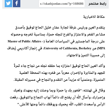
رابط مختصر
عكاظ الاخبارية
يتقدم العين ورئيس غرفة تجارة عمّان خليل الحاج توفيق بأصدق
مشاعر الفخر والاعتزاز والفرح لنجله حمزة، بمناسبة تخرجه وحصوله
على درجة الماجستير في السياسات العامة (Master of Public Affairs –
MPA) من University of California, Berkeley، في إنجاز أكاديمي يُضاف
إلى مسيرة التميز والاجتهاد.
وأكد العين الحاج توفيق اعتزازه بما حققه نجله من نجاح جاء ثمرةً
للجهد والمثابرة والإصرار، معرباً عن فخره بهذه المحطة العلمية
المتميزة، ومتمنياً له مزيداً من التقدم والنجاح في مسيرته المقبلة.
وقال في تهنئته: “فخور بك يا حمزة وبما وصلت إليه بجهدك وتعبك
وإصرارك، وأسأل الله أن يفتح لك دائماً أبواب النجاح والتوفيق.. رفعت
الرأس وأسعدت القلب، الله يحميك ويوفقك دائماً ومنها للأعلى.”