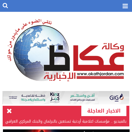
الاخبار العاجلة
بالفيديو .. مؤسسات اعلامية أردنية تستعين بالبرلمان والبنك المركزي العراقي
في قضيتها مع طارق الحسن