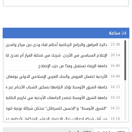
24 ساعة
دائرة المرافق والبرامج الرياضية تُنظم لقاء ودي ببن مركـز واعدين ام
23:38
الإعلام السياسي في الأردن: شريك في صناعة القرار أم صدىً للأحدا
20:14
جامعة الزرقاء تستقبل وفدًا من حزب الإصلاح
16:46
الأردنية لضمان القروض والبنك العربي الإسلامي الدولي يوقعان اتفاقي
16:40
جامعة الشرق الأوسط تؤكد التزامها بتمكين الشباب الأيتام عبر شرا
16:25
جامعة الشرق الأوسط تتصدر الجامعات الأردنية في تكريم الطلبة الس
16:23
“الشرق الأوسط” و”الحسين للسرطان” تبحثان شراكة نوعية لتوظيف ا
16:21
زين أول شركة اتصالات تنال الاعتماد الدولي المتكامل لأنظمة حماية ا
16:18
مصاهرة ونسب تثمر عن خطوبة بين آل الشبلي وآل الرماضنة… مبرو
16:12