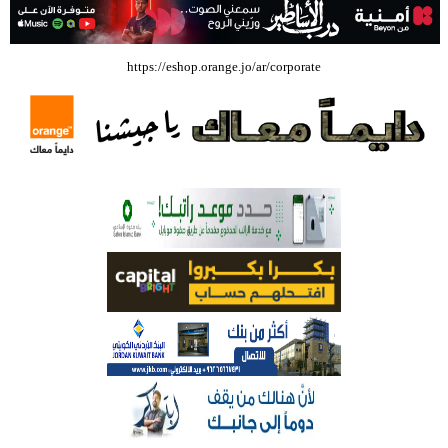
بالفيديو .. إرادة القائد ثم التعليم ثم الصناعة والزراعة قذفت ببنجلاديش خلال
https://eshop.orange.jo/ar/corporate
عشرين عاما من دخل الفرد ٤٠٠$ سنويا الى ٦٠٠٠ $ ، فهل نستطيع ؟؟؟؟؟
شركة تسابيح للسياحة والسفر تسير اول رحلة لحجاج بيت الله الحرام عبر مطار
الملكة علياء الدولي – صور
وزيرة الثقافة تفتتح حفل توزيع جوائز الأولمبياد العلمي لـ جمعية المواهب
العلمية الثقافية الأردنية
حملة للتبرع بالدم في جامعة الزيتونة الأردنية