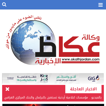
الاخبار العاجلة
بالفيديو .. مؤسسات اعلامية أردنية تستعين بالبرلمان والبنك المركزي العراقي
في قضيتها مع طارق الحسن