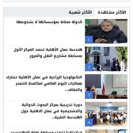
الإعلامي أحمد القاسم يشكر الفريق الطبي في مستشفى البشير
20:02
الأكثر مشاهدة
الأكثر شعبية
مركز جامعة الزيتونة الأردنية الصحي يعزز خدماته المجانية ويواصل تق
23:16
الدولة مصانة بمؤسساتها لا بشخوصها
جامعة الزيتونة الأردنية تحتفل بتخريج الفوج الثلاثين من طلبتها الم
23:12
1
“العلوم التطبيقية” تحتضن “بالعربي – عمّان”.. ملتقى المبدعين وصنا
21:09
هندسة عمان الأهلية تحصد المركز الأول
حملة عالمية لكفالة أيتام غزة: لايف للإغاثة والتنمية تكثف جهودها 
20:54
بمسابقة مشاريع النقل والمرور
فراس العرابي يهنيء الدكتور صالح المجالي بالمنصب الجديد
18:45
2
*العيسوي: الرؤية الملكية جعلت الأردن مركزا واعدا للاستثمار ونموذج
15:11
التكنولوجيا الزراعية في عمان الأهلية تشارك
بفعاليات اليوم العالمي لمكافحة التصحر
والجفاف...
3
دورة تدريبية بمركز البحوث الدوائية
والتشخيصية في عمان الاهلية حول
الهندسة الطبية...
4
فيلادلفيا تتصدر مسابقة نقابة المهندسين