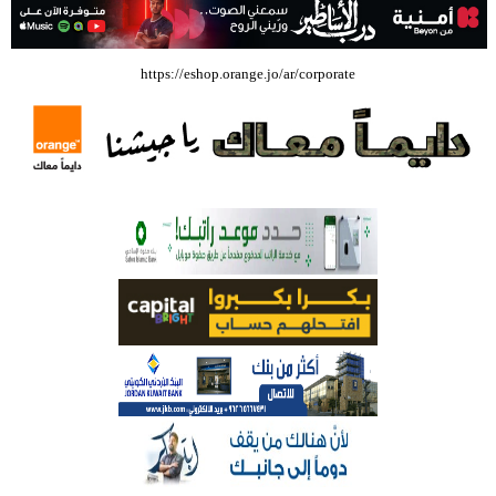
بالفيديو .. إرادة القائد ثم التعليم ثم الصناعة والزراعة قذفت ببنجلاديش خلال
https://eshop.orange.jo/ar/corporate
عشرين عاما من دخل الفرد ٤٠٠$ سنويا الى ٦٠٠٠ $ ، فهل نستطيع ؟؟؟؟؟
شركة تسابيح للسياحة والسفر تسير اول رحلة لحجاج بيت الله الحرام عبر مطار
الملكة علياء الدولي – صور
وزيرة الثقافة تفتتح حفل توزيع جوائز الأولمبياد العلمي لـ جمعية المواهب
العلمية الثقافية الأردنية
حملة للتبرع بالدم في جامعة الزيتونة الأردنية