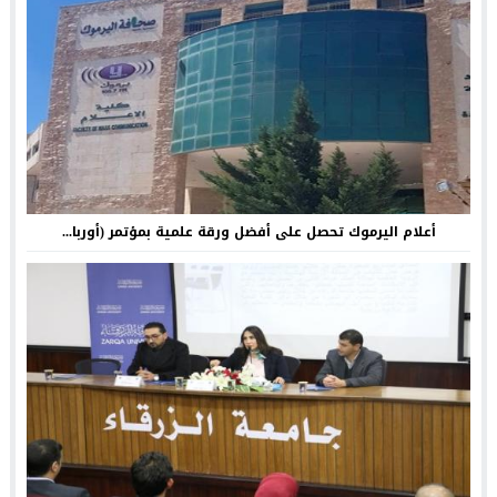
أعلام اليرموك تحصل على أفضل ورقة علمية بمؤتمر (أوربا...