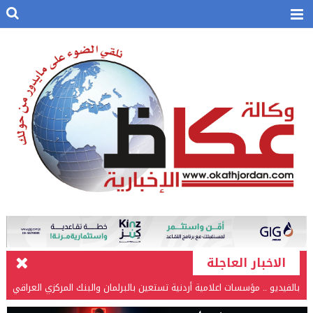
الاخبار العاجلة
بالفيديو .. مؤسسات اعلامية أردنية تستعين بالبرلمان والبنك المركزي العراقي
في قضيتها مع طارق الحسن