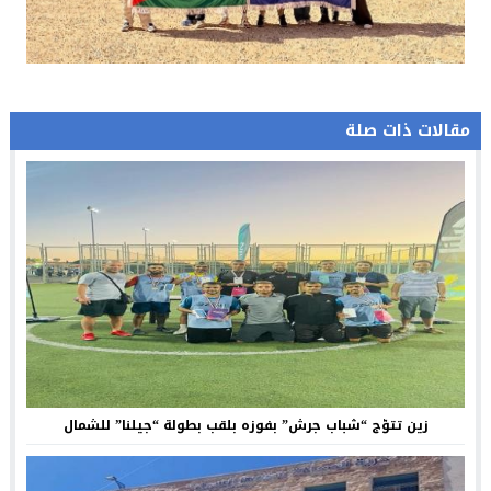
مقالات ذات صلة
زين تتوّج “شباب جرش” بفوزه بلقب بطولة “جيلنا” للشمال