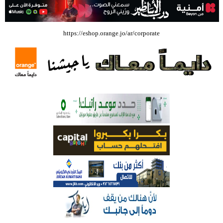
بالفيديو .. إرادة القائد ثم التعليم ثم الصناعة والزراعة قذفت ببنجلاديش خلال
https://eshop.orange.jo/ar/corporate
عشرين عاما من دخل الفرد ٤٠٠$ سنويا الى ٦٠٠٠ $ ، فهل نستطيع ؟؟؟؟؟
شركة تسابيح للسياحة والسفر تسير اول رحلة لحجاج بيت الله الحرام عبر مطار
الملكة علياء الدولي – صور
وزيرة الثقافة تفتتح حفل توزيع جوائز الأولمبياد العلمي لـ جمعية المواهب
العلمية الثقافية الأردنية
حملة للتبرع بالدم في جامعة الزيتونة الأردنية