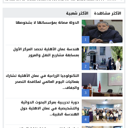
الإعلامي أحمد القاسم يشكر الفريق الطبي في مستشفى البشير
20:02
الأكثر مشاهدة
الأكثر شعبية
مركز جامعة الزيتونة الأردنية الصحي يعزز خدماته المجانية ويواصل تق
23:16
الدولة مصانة بمؤسساتها لا بشخوصها
جامعة الزيتونة الأردنية تحتفل بتخريج الفوج الثلاثين من طلبتها الم
23:12
1
“العلوم التطبيقية” تحتضن “بالعربي – عمّان”.. ملتقى المبدعين وصنا
21:09
هندسة عمان الأهلية تحصد المركز الأول
حملة عالمية لكفالة أيتام غزة: لايف للإغاثة والتنمية تكثف جهودها 
20:54
بمسابقة مشاريع النقل والمرور
فراس العرابي يهنيء الدكتور صالح المجالي بالمنصب الجديد
18:45
2
*العيسوي: الرؤية الملكية جعلت الأردن مركزا واعدا للاستثمار ونموذج
15:11
التكنولوجيا الزراعية في عمان الأهلية تشارك
بفعاليات اليوم العالمي لمكافحة التصحر
والجفاف...
3
دورة تدريبية بمركز البحوث الدوائية
والتشخيصية في عمان الاهلية حول
الهندسة الطبية...
4