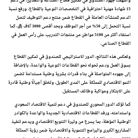
وأسهمت جهود الصندوق في تمكين قطاع الصناعة والتعدين، في دعم
15 شهادة مهنية احترافية في التخصصات النوعية بالقطاع، ورفع نسبة
الدعم للمنشآت العاملة في القطاع ضمن منتج دعم التوظيف لتصل
نسبة التحمل إلى 50% من أجر الموظف وبحد أقصى 3000 آلاف ريال، كما
استفاد أكثر من 5100 مواطن من منتجات التدريب على رأس العمل في
القطاع الصناعي.
وتعكس هذه النتائج، الدور الاستراتيجي للصندوق في تمكين القطاع
بسوق العمل ودعم تحوله نحو القطاعات النوعية والواعدة، بالإضافة
إلى جهوده المتواصلة في بناء قدرات بشرية وطنية مستدامة تضمن
النمو الاقتصادي للمملكة على المدى الطويل، وتخلق أجيالًا وطنية قادرة
على الابتكار ومواكبة وظائف المستقبل.
كما تؤكد الدور المحوري للصندوق في دعم تنمية الاقتصاد السعودي
واستدامته، ورفد القطاعات الاقتصادية الجديدة والواعدة بالكوادر
الوطنية المؤهلة، بما يسرع من وتيرة التنويع الاقتصادي ويدعم تنفيذ
المشاريع الكبرى والبرامج التنموية والاقتصادية ضمن رؤية المملكة