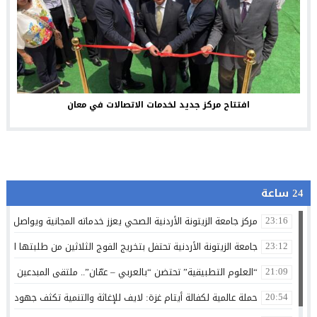
افتتاح مركز جديد لخدمات الاتصالات في معان
24 ساعة
مركز جامعة الزيتونة الأردنية الصحي يعزز خدماته المجانية ويواصل تق
23:16
جامعة الزيتونة الأردنية تحتفل بتخريج الفوج الثلاثين من طلبتها الم
23:12
“العلوم التطبيقية” تحتضن “بالعربي – عمّان”.. ملتقى المبدعين وصنا
21:09
حملة عالمية لكفالة أيتام غزة: لايف للإغاثة والتنمية تكثف جهودها 
20:54