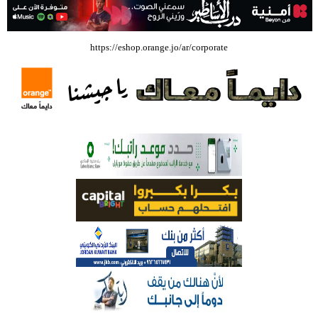
بالفيديو .. إرادة القائد ثم التعليم ثم الصناعة والزراعة قذفت ببنجلاديش خلال
https://eshop.orange.jo/ar/corporate
عشرين عاما من دخل الفرد ٤٠٠$ سنويا الى ٦٠٠٠ $ ، فهل نستطيع ؟؟؟؟؟
شركة تسابيح للسياحة والسفر تسير اول رحلة لحجاج بيت الله الحرام عبر مطار
الملكة علياء الدولي – صور
وزيرة الثقافة تفتتح حفل توزيع جوائز الأولمبياد العلمي لـ جمعية المواهب
العلمية الثقافية الأردنية
حملة للتبرع بالدم في جامعة الزيتونة الأردنية