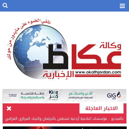
الاخبار العاجلة
بالفيديو .. مؤسسات اعلامية أردنية تستعين بالبرلمان والبنك المركزي العراقي
في قضيتها مع طارق الحسن