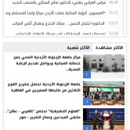
فراس العرابي يهنيء الدكتور صالح المجالي بالمنصب الجديد
18:45
*العيسوي: الرؤية الملكية جعلت الأردن مركزا واعدا للاستثمار ونموذج
15:11
الدكتورة ليليان الحسن… مبارك التخرج وعقبال أعلى المراتب
13:27
تصنيفات لبعض المشاركات على وسائل التواصل الاجتماعي
12:33
الثقة واليقين بعد الثبات أولا
12:30
الأكثر مشاهدة
الأكثر شعبية
بنك الأردن يطلق حملة القرض الشخصي لعام 2026 مع استرداد نقدي
12:26
مركز جامعة الزيتونة الأردنية الصحي يعزز
خدماته المجانية ويواصل تقديم الرعاية
شراكة بين “طلبات الأردن” ومؤسسة تضامن لتسهيل التبرعات وتعزيز
12:24
الصحية...
1
سامسونج تعيد تصميم الشاشة بما يتوافق مع الطريقة التي نشاهد 
12:21
جامعة الزيتونة الأردنية تحتفل بتخريج الفوج
البنك الأردني الكويتي يوقع اتفاقية تعاون مع الشركة الأردنية لضم
12:18
الثلاثين من طلبتها المصريين في القاهرة
مجابهة الاحتيال الإلكتروني مسؤولية مشتركة
12:13
2
بنك صفوة الإسلامي يجدد شراكته مع تكية أم علي ويواصل دعمه لبرا
12:10
“العلوم التطبيقية” تحتضن “بالعربي – عمّان”..
ملتقى المبدعين وصناع التغيير – صور
3