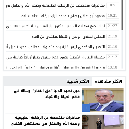
محاضرات متخصصة عن الرضاعة الطبيعية وصحة الأم والطفل في م
10:51
محمود أبو هلال يهنيء محمد الزايد بزفاف نجله اسامه
10:21
لقاء يجمع سعادة السفير الدكتور نزار الهرش بـ ابراهيم قبعه في عما
21:27
الضليل تسقي الوطن واهلها عطشى من الماء
21:19
التعديل الحكومي ليس غاية بحد ذاته ولا المطلوب مجرد تبديل أسما
21:16
مصفاة البترول الأردنية تحقق 62.1 مليون دينار أرباحاً صافية في النصف الأول من 2026
21:12
فيديو لفرقة من طلبة عمان الأهلية بعنوان : ” دايماً بالعالي ، بنينا 
13:18
جامعة الشرق الأوسط تطلق 7 تخصصات نوعية جديدة تواكب تحولات سوق العمل وتستشرف وظائف المستقبل
10:05
الأكثر مشاهدة
الأكثر شعبية
أنس أبو عوض وذويه يهنئون المهندس محمد توفيق القلقيلي بمناس
21:39
حين تصبح الدنيا “حق انتفاع”: رسالة في
فهم الحياة والأشياء
الدولة مصانة بمؤسساتها لا بشخوصها
15:06
1
هندسة عمان الأهلية تحصد المركز الأول بمسابقة مشاريع النقل والمر
13:34
محاضرات متخصصة عن الرضاعة الطبيعية
التكنولوجيا الزراعية في عمان الأهلية تشارك بفعاليات اليوم العالمي لم
13:32
وصحة الأم والطفل في مستشفى الكندي