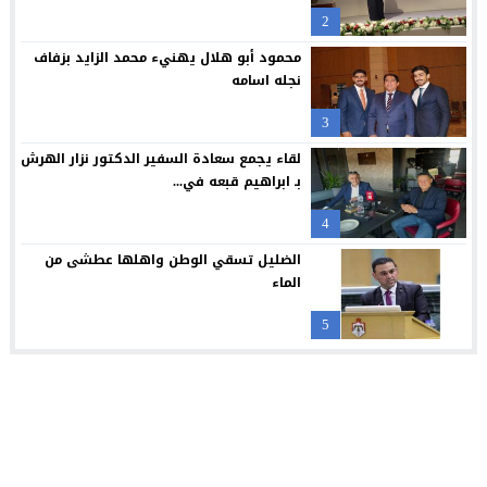
دورة تدريبية بمركز البحوث الدوائية والتشخيصية في عمان الاهلية ح
13:30
2
فيلادلفيا تتصدر مسابقة نقابة المهندسين الأردنيين لمشاريع التخرج 
13:25
محمود أبو هلال يهنيء محمد الزايد بزفاف
نجله اسامه
3
لقاء يجمع سعادة السفير الدكتور نزار الهرش
بـ ابراهيم قبعه في...
4
الضليل تسقي الوطن واهلها عطشى من
الماء
5