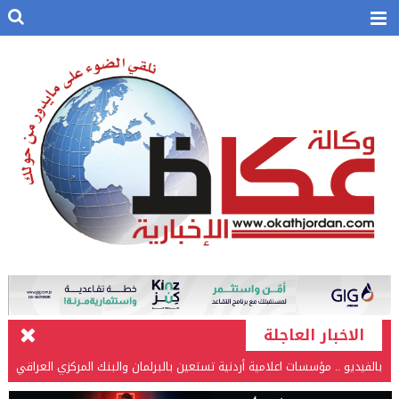
الاخبار العاجلة
بالفيديو .. مؤسسات اعلامية أردنية تستعين بالبرلمان والبنك المركزي العراقي
في قضيتها مع طارق الحسن