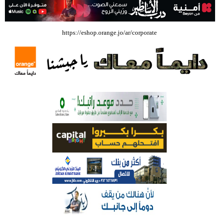
بالفيديو .. إرادة القائد ثم التعليم ثم الصناعة والزراعة قذفت ببنجلاديش خلال
https://eshop.orange.jo/ar/corporate
عشرين عاما من دخل الفرد ٤٠٠$ سنويا الى ٦٠٠٠ $ ، فهل نستطيع ؟؟؟؟؟
شركة تسابيح للسياحة والسفر تسير اول رحلة لحجاج بيت الله الحرام عبر مطار
الملكة علياء الدولي – صور
وزيرة الثقافة تفتتح حفل توزيع جوائز الأولمبياد العلمي لـ جمعية المواهب
العلمية الثقافية الأردنية
حملة للتبرع بالدم في جامعة الزيتونة الأردنية