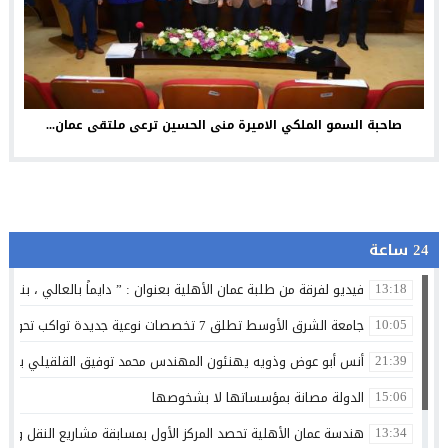
صاحبة السمو الملكي الاميرة منى الحسين ترعى ملتقى عمان...
24 ساعة
فيديو لفرقة من طلبة عمان الأهلية بعنوان : ” دايماً بالعالي ، بنينا 
13:18
جامعة الشرق الأوسط تطلق 7 تخصصات نوعية جديدة تواكب تحولات سوق العمل وتستشرف وظائف المستقبل
10:05
أنس أبو عوض وذويه يهنئون المهندس محمد توفيق القلقيلي بمناس
21:39
الدولة مصانة بمؤسساتها لا بشخوصها
15:06
هندسة عمان الأهلية تحصد المركز الأول بمسابقة مشاريع النقل والمر
13:34