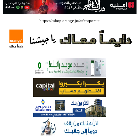
بالفيديو .. إرادة القائد ثم التعليم ثم الصناعة والزراعة قذفت ببنجلاديش خلال
https://eshop.orange.jo/ar/corporate
عشرين عاما من دخل الفرد ٤٠٠$ سنويا الى ٦٠٠٠ $ ، فهل نستطيع ؟؟؟؟؟
شركة تسابيح للسياحة والسفر تسير اول رحلة لحجاج بيت الله الحرام عبر مطار
الملكة علياء الدولي – صور
وزيرة الثقافة تفتتح حفل توزيع جوائز الأولمبياد العلمي لـ جمعية المواهب
العلمية الثقافية الأردنية
حملة للتبرع بالدم في جامعة الزيتونة الأردنية