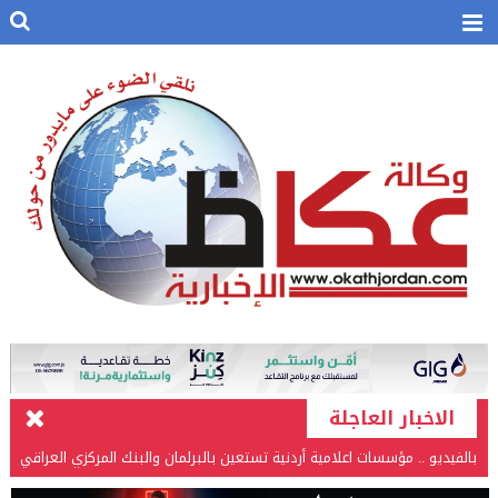
الاخبار العاجلة
بالفيديو .. مؤسسات اعلامية أردنية تستعين بالبرلمان والبنك المركزي العراقي
في قضيتها مع طارق الحسن