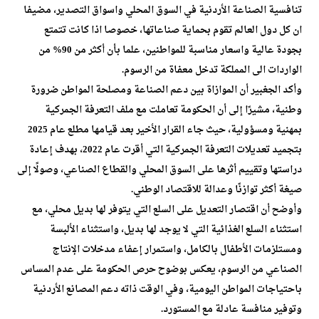
تنافسية الصناعة الأردنية في السوق المحلي واسواق التصدير، مضيفا
ان كل دول العالم تقوم بحماية صناعاتها، خصوصا اذا كانت تتمتع
بجودة عالية واسعار مناسبة للمواطنين، علما بأن أكثر من 90% من
الواردات الى المملكة تدخل معفاة من الرسوم.
وأكد الجغبير أن الموازاة بين دعم الصناعة ومصلحة المواطن ضرورة
وطنية، مشيرًا إلى أن الحكومة تعاملت مع ملف التعرفة الجمركية
بمهنية ومسؤولية، حيث جاء القرار الأخير بعد قيامها مطلع عام 2025
بتجميد تعديلات التعرفة الجمركية التي أقرت عام 2022، بهدف إعادة
دراستها وتقييم أثرها على السوق المحلي والقطاع الصناعي، وصولًا إلى
صيغة أكثر توازنًا وعدالة للاقتصاد الوطني.
وأوضح أن اقتصار التعديل على السلع التي يتوفر لها بديل محلي، مع
استثناء السلع الغذائية التي لا يوجد لها بديل، واستثناء الألبسة
ومستلزمات الأطفال بالكامل، واستمرار إعفاء مدخلات الإنتاج
الصناعي من الرسوم، يعكس بوضوح حرص الحكومة على عدم المساس
باحتياجات المواطن اليومية، وفي الوقت ذاته دعم المصانع الأردنية
وتوفير منافسة عادلة مع المستورد.