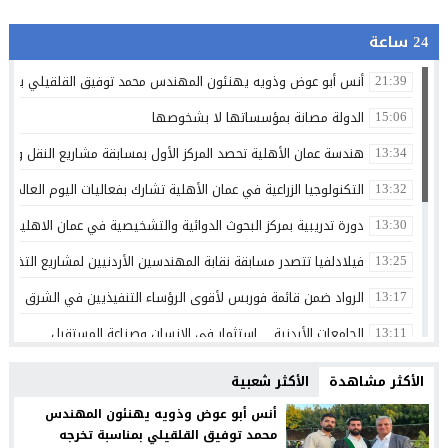
24 ساعة
أنس أبو عوض وذويه يهنئون المهندس محمد توفيق القلقيلي بمناس
21:39
الدولة مصانة بمؤسساتها لا بشخوصها
15:06
هندسة عمان الأهلية تحصد المركز الأول بمسابقة مشاريع النقل والمر
13:34
التكنولوجيا الزراعية في عمان الأهلية تشارك بفعاليات اليوم العالمي لم
13:32
دورة تدريبية بمركز البحوث الدوائية والتشخيصية في عمان الاهلية ح
13:30
فيلادلفيا تتصدر مسابقة نقابة المهندسين الأردنيين لمشاريع التخرج 
13:25
الرواد ضمن قائمة فوربس لأقوى الرؤساء التنفيذيين في الشرق الأوسط 
13:17
الجامعات الأردنية… استثمار في الإنسان وصناعة المستقبل
13:11
ذكرى تولي الشيخ زايد بن سلطان ال نهيان مقاليد الحكم في أبو ظ
00:36
الأكثر مشاهدة
الأكثر شعبية
الإعلامي أحمد القاسم يشكر الفريق الطبي في مستشفى البشير
20:02
أنس أبو عوض وذويه يهنئون المهندس
محمد توفيق القلقيلي بمناسبة تخرجه
مركز جامعة الزيتونة الأردنية الصحي يعزز خدماته المجانية ويواصل تق
23:16