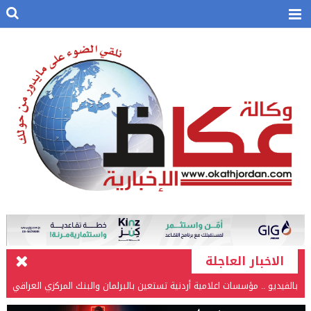
الاخبار العاجلة
بالفيديو .. مؤسسات اعلامية أردنية تستعين بالبرلمان والبنك المركزي العراقي
في قضيتها مع طارق الحسن