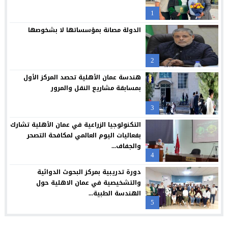
1
جامعة الزيتونة الأردنية تحتفل بتخريج الفوج الثلاثين من طلبتها الم
23:12
الدولة مصانة بمؤسساتها لا بشخوصها
“العلوم التطبيقية” تحتضن “بالعربي – عمّان”.. ملتقى المبدعين وصنا
21:09
حملة عالمية لكفالة أيتام غزة: لايف للإغاثة والتنمية تكثف جهودها 
20:54
2
فراس العرابي يهنيء الدكتور صالح المجالي بالمنصب الجديد
18:45
هندسة عمان الأهلية تحصد المركز الأول
بمسابقة مشاريع النقل والمرور
3
التكنولوجيا الزراعية في عمان الأهلية تشارك
بفعاليات اليوم العالمي لمكافحة التصحر
والجفاف...
4
دورة تدريبية بمركز البحوث الدوائية
والتشخيصية في عمان الاهلية حول
الهندسة الطبية...
5