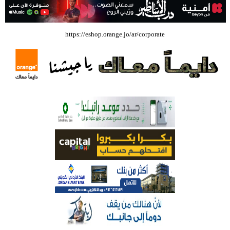
بالفيديو .. إرادة القائد ثم التعليم ثم الصناعة والزراعة قذفت ببنجلاديش خلال
https://eshop.orange.jo/ar/corporate
عشرين عاما من دخل الفرد ٤٠٠$ سنويا الى ٦٠٠٠ $ ، فهل نستطيع ؟؟؟؟؟
شركة تسابيح للسياحة والسفر تسير اول رحلة لحجاج بيت الله الحرام عبر مطار
الملكة علياء الدولي – صور
وزيرة الثقافة تفتتح حفل توزيع جوائز الأولمبياد العلمي لـ جمعية المواهب
العلمية الثقافية الأردنية
حملة للتبرع بالدم في جامعة الزيتونة الأردنية