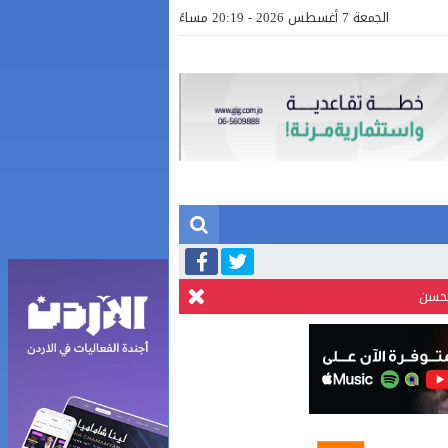
الجمعة 7 أغسطس 2026 - 20:19 مساءً
لحسن
بالفيديو .. إرادة القائد ثم التعليم ثم الصناعة والزراعة قذفت ببنجلاديش خلال عشرين عاما من دخل الفرد ٤٠٠$ سنويا الى ٦٠٠٠ $ ، فهل نستطيع
صور