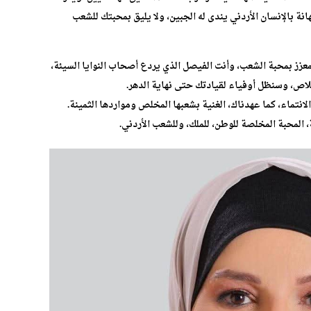
نة بالإنسان الأردني يندى له الجبين، ولا يليق بمحبتك للشعب
معزز بمحبة الشعب، وأنت الفيصل الذي يردع أصحاب النوايا السيئة،
اص، وسنظل أوفياء لقيادتك حتى نهاية الدهر.
لانتماء، كما عهدناك، الغنية بشعبها المخلص ومواردها الثمينة.
 المحبة المخلصة للوطن، للملك، وللشعب الأردني.