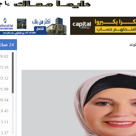
في جامعة الزيتونة الأردنية
24 ساعة
وعد
20:02
23:16
23:12
21:09
20:54
18:45
15:11
13:27