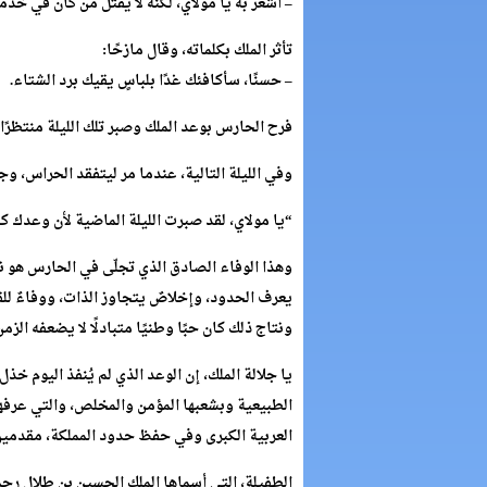
– أشعر به يا مولاي، لكنه لا يقتل من كان في خدم
تأثر الملك بكلماته، وقال مازحًا:
– حسنًا، سأكافئك غدًا بلباسٍ يقيك برد الشتاء.
فرح الحارس بوعد الملك وصبر تلك الليلة منتظرًا
وفي الليلة التالية، عندما مر ليتفقد الحراس، و
“يا مولاي، لقد صبرت الليلة الماضية لأن وعدك 
وهذا الوفاء الصادق الذي تجلّى في الحارس هو نفس
يعرف الحدود، وإخلاصٌ يتجاوز الذات، ووفاءٌ لل
ونتاج ذلك كان حبًا وطنيًا متبادلًا لا يضعفه الزمن
يا جلالة الملك، إن الوعد الذي لم يُنفذ اليوم خذ
الطبيعية وبشعبها المؤمن والمخلص، والتي عرفها 
العربية الكبرى وفي حفظ حدود المملكة، مقدمين
الطفيلة، التي أسماها الملك الحسين بن طلال رحمه