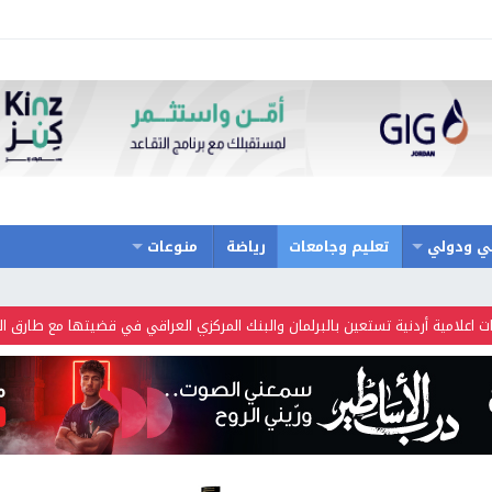
ي ودولي
تعليم وجامعات
رياضة
منوعات
ت اعلامية أردنية تستعين بالبرلمان والبنك المركزي العراقي في قضيتها مع طارق ا
حة والسفر تسير اول رحلة لحجاج بيت الله الحرام عبر مطار الملكة علياء الدولي – 
ح حفل توزيع جوائز الأولمبياد العلمي لـ جمعية المواهب العلمية الثقافية الأردنية