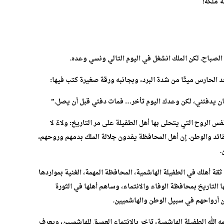
ة ملكه!
 الصباح. لكن الملك انشغل في اليوم التالي ونسي وعده.
جد الحارس ميتًا من شدة البرد، وبجانبه ورقة صغيرة كتب فيها:
كان يدفئني، لكن وعدك اليوم تأخر… فمات دفئي قبل أن يصل.”
 الروح التي يتحلى بها أهل الطفيلة على مر التاريخ: ولاءٌ لا
قائد والوطن. إن أهل المحافظة يفدون جلالة الملك بدمهم وروحهم،
.
ل ثقة أهلك في الطفيلة الهاشمية، المحافظة المهمة، الغنية بمواردها
التاريخ بمحافظة الوفاء والانتماء، وساهم أهلها في الثورة
 أرواحهم في سبيل الوطن والهاشميين.
 الله الطفيلة الهاشمية، تزخر بالانتماء العميق للهاشميين، ويعرف