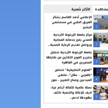
تصنيفات لبعض المشاركات على وسائل التواصل الاجتماعي
 مشاهدة
الأكثر شعبية
الثقة واليقين بعد الثبات أولا
الإعلامي أحمد القاسم يشكر
الفريق الطبي في مستشفى
بنك الأردن يطلق حملة القرض الشخصي لعام 2026 مع استرداد نقدي
1
البشير
شراكة بين “طلبات الأردن” ومؤسسة تضامن لتسهيل التبرعات وتعزيز العمل الخير
مركز جامعة الزيتونة الأردنية
الصحي يعزز خدماته المجانية
سامسونج تعيد تصميم الشاشة بما يتوافق مع الطريقة التي نشاهد بها المحتوى
2
ويواصل تقديم الرعاية الصحية...
البنك الأردني الكويتي يوقع اتفاقية تعاون مع الشركة الأردنية لضمان القروض لل
جامعة الزيتونة الأردنية تحتفل
بتخريج الفوج الثلاثين من طلبتها
مجابهة الاحتيال الإلكتروني مسؤولية مشتركة
3
المصريين في القاهرة
“العلوم التطبيقية” تحتضن
“بالعربي – عمّان”.. ملتقى
4
المبدعين وصناع التغيير – صور
حملة عالمية لكفالة أيتام غزة:
لايف للإغاثة والتنمية تكثف
5
جهودها لدعم...