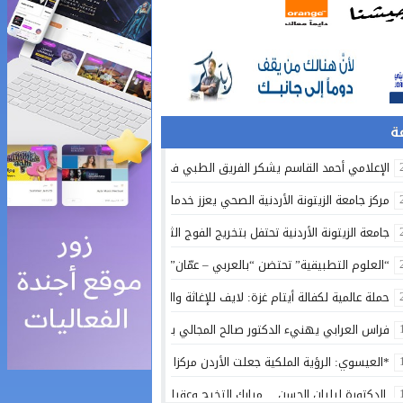
الإعلامي أحمد القاسم يشكر الفريق الطبي في مستشفى البشير
مركز جامعة الزيتونة الأردنية الصحي يعزز خدماته المجانية ويواصل تقديم الرعاية ا
جامعة الزيتونة الأردنية تحتفل بتخريج الفوج الثلاثين من طلبتها المصريين في الق
“العلوم التطبيقية” تحتضن “بالعربي – عمّان”.. ملتقى المبدعين وصناع التغيير – 
حملة عالمية لكفالة أيتام غزة: لايف للإغاثة والتنمية تكثف جهودها لدعم إنساني 
فراس العرابي يهنيء الدكتور صالح المجالي بالمنصب الجديد
*العيسوي: الرؤية الملكية جعلت الأردن مركزا واعدا للاستثمار ونموذجا في الاعتدا
الدكتورة ليليان الحسن… مبارك التخرج وعقبال أعلى المراتب