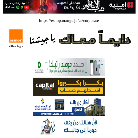
الملكة علياء الدولي – صور
وزيرة الثقافة تفتتح حفل توزيع جوائز الأولمبياد العلمي لـ جمعية المواهب
https://eshop.orange.jo/ar/corporate
العلمية الثقافية الأردنية
حملة للتبرع بالدم في جامعة الزيتونة الأردنية
بالفيديو .. مؤسسات اعلامية أردنية تستعين بالبرلمان والبنك المركزي العراقي
في قضيتها مع طارق الحسن
بالفيديو .. إرادة القائد ثم التعليم ثم الصناعة والزراعة قذفت ببنجلاديش خلال
عشرين عاما من دخل الفرد ٤٠٠$ سنويا الى ٦٠٠٠ $ ، فهل نستطيع ؟؟؟؟؟