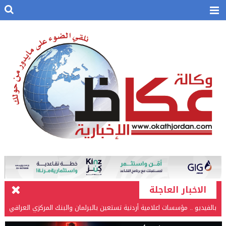
بالفيديو .. إرادة القائد ثم التعليم ثم الصناعة والزراعة قذفت ببنجلاديش خلال
الاخبار العاجلة
عشرين عاما من دخل الفرد ٤٠٠$ سنويا الى ٦٠٠٠ $ ، فهل نستطيع ؟؟؟؟؟
شركة تسابيح للسياحة والسفر تسير اول رحلة لحجاج بيت الله الحرام عبر مطار