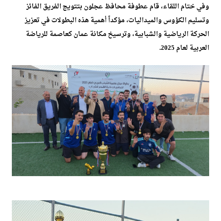
وفي ختام اللقاء، قام عطوفة محافظ عجلون بتتويج الفريق الفائز
وتسليم الكؤوس والميداليات، مؤكداً أهمية هذه البطولات في تعزيز
الحركة الرياضية والشبابية، وترسيخ مكانة عمان كعاصمة للرياضة
العربية لعام 2025.