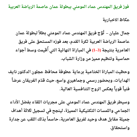
فوز فريق المهندس عماد المومني ببطولة عمان عاصمة الرياضة العربية
عكاظ الاخبارية
جمال عليان – تُوِّج فريق المهندس عماد المومني بطلاً لبطولة عمان
عاصمة الرياضة العربية لكرة القدم، بعد فوزه المستحق على فريق
العامرية بنتيجة
(3–1)
في المباراة النهائية التي أُقيمت وسط أجواء
حماسية وتنظيم مميز من وزارة الشباب.
وحظيت المباراة الختامية برعاية عطوفة محافظ عجلون الدكتور نايف
الهدايات، وبحضور رسمي وجماهيري واسع، حيث قدّم الفريقان عرضاً
فنياً قوياً يعكس الروح التنافسية العالية.
وسيطر فريق المهندس عماد المومني على مجريات اللقاء بفضل الأداء
الجماعي واللمسات التكتيكية المميزة، لينجح في تسجيل ثلاثة أهداف
جميلة مقابل هدف وحيد لفريق العامرية، حاسماً بذلك اللقب عن جدارة
واستحقاق.