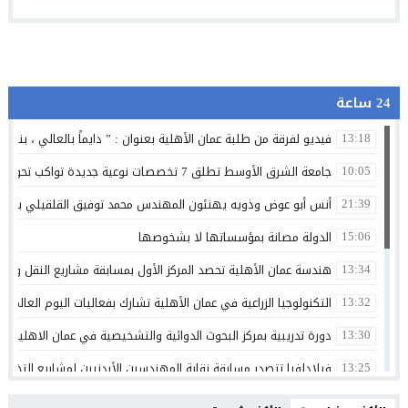
24 ساعة
فيديو لفرقة من طلبة عمان الأهلية بعنوان : ” دايماً بالعالي ، بنينا 
13:18
جامعة الشرق الأوسط تطلق 7 تخصصات نوعية جديدة تواكب تحولات سوق العمل وتستشرف وظائف المستقبل
10:05
أنس أبو عوض وذويه يهنئون المهندس محمد توفيق القلقيلي بمناس
21:39
الدولة مصانة بمؤسساتها لا بشخوصها
15:06
هندسة عمان الأهلية تحصد المركز الأول بمسابقة مشاريع النقل والمر
13:34
التكنولوجيا الزراعية في عمان الأهلية تشارك بفعاليات اليوم العالمي لم
13:32
دورة تدريبية بمركز البحوث الدوائية والتشخيصية في عمان الاهلية ح
13:30
فيلادلفيا تتصدر مسابقة نقابة المهندسين الأردنيين لمشاريع التخرج 
13:25
الرواد ضمن قائمة فوربس لأقوى الرؤساء التنفيذيين في الشرق الأوسط 
13:17