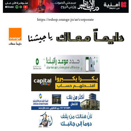
بالفيديو .. إرادة القائد ثم التعليم ثم الصناعة والزراعة قذفت ببنجلاديش خلال
https://eshop.orange.jo/ar/corporate
عشرين عاما من دخل الفرد ٤٠٠$ سنويا الى ٦٠٠٠ $ ، فهل نستطيع ؟؟؟؟؟
شركة تسابيح للسياحة والسفر تسير اول رحلة لحجاج بيت الله الحرام عبر مطار
الملكة علياء الدولي – صور
وزيرة الثقافة تفتتح حفل توزيع جوائز الأولمبياد العلمي لـ جمعية المواهب
العلمية الثقافية الأردنية
حملة للتبرع بالدم في جامعة الزيتونة الأردنية