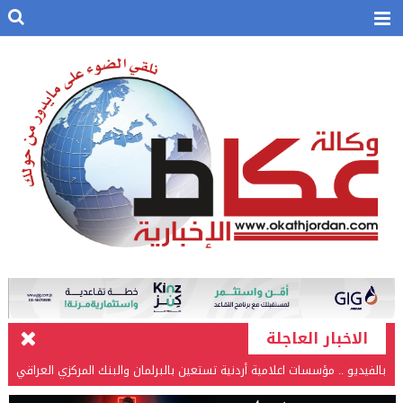
الاخبار العاجلة
بالفيديو .. مؤسسات اعلامية أردنية تستعين بالبرلمان والبنك المركزي العراقي
في قضيتها مع طارق الحسن