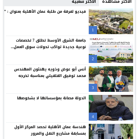
الأكثر مشاهدة
الأكثر شعبية
الجامعات الأردنية… استثمار في الإنسان وصناعة المستقبل
13:11
فيديو لفرقة من طلبة عمان الأهلية بعنوان : ” دايم
ذكرى تولي الشيخ زايد بن سلطان ال نهيان مقاليد الحكم في أبو ظ
00:36
1
الإعلامي أحمد القاسم يشكر الفريق الطبي في مستشفى البشير
20:02
جامعة الشرق الأوسط تطلق 7 تخصصات
مركز جامعة الزيتونة الأردنية الصحي يعزز خدماته المجانية ويواصل تق
23:16
نوعية جديدة تواكب تحولات سوق العمل...
جامعة الزيتونة الأردنية تحتفل بتخريج الفوج الثلاثين من طلبتها الم
23:12
2
“العلوم التطبيقية” تحتضن “بالعربي – عمّان”.. ملتقى المبدعين وصنا
21:09
أنس أبو عوض وذويه يهنئون المهندس
محمد توفيق القلقيلي بمناسبة تخرجه
3
الدولة مصانة بمؤسساتها لا بشخوصها
4
هندسة عمان الأهلية تحصد المركز الأول
بمسابقة مشاريع النقل والمرور