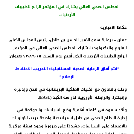
المجلس الصحي العالي يشارك في المؤتمر الرابع للطبيبات
الأردنيات
عكاظ الاخبارية
عمان – برعاية سمو الأمير الحسن بن طلال، رئيس المجلس الأعلى
للعلوم والتكنولوجيا، شارك المجلس الصحي العالي في المؤتمر
الرابع للطبيبات الأردنيات الذي أقيم يوم السبت ٢٣/٨/٢٠٢٥ بعنوان:
“فتح آفاق الرعاية الصحية المستقبلية: التدريب، الاحتفاظ،
الإصلاح”
وذلك بالتعاون مع الكليات الملكية البريطانية في لندن وإدنبرة
وإنجلترا، والرابطة الأوروبية لدراسة الكبد (EASL).
وأكد سموه في كلمته أهمية وضع السياسات والحوكمة في
إدارة النظام الصحي من خلال استراتيجية واضحة ترتب الأولويات
بالاعتماد على السياسات، مشددًا على ضرورة وجود هيئة مركزية