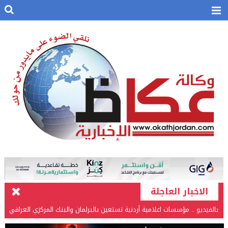
الاخبار العاجلة
بالفيديو .. مؤسسات اعلامية أردنية تستعين بالبرلمان والبنك المركزي العراقي
في قضيتها مع طارق الحسن