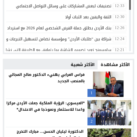
تصنيفات لبعض المشاركات على وسائل التواصل الاجتماعي
12:33
الثقة واليقين بعد الثبات أولا
12:30
بنك الأردن يطلق حملة القرض الشخصي لعام 2026 مع استرداد نقدي
12:26
شراكة بين “طلبات الأردن” ومؤسسة تضامن لتسهيل التبرعات وتعزيز
12:24
سامسونج تعيد تصميم الشاشة بما يتوافق مع الطريقة التي نشاهد 
12:21
البنك الأردني الكويتي يوقع اتفاقية تعاون مع الشركة الأردنية لضم
12:18
الأكثر مشاهدة
الأكثر شعبية
مجابهة الاحتيال الإلكتروني مسؤولية مشتركة
12:13
فراس العرابي يهنيء الدكتور صالح المجالي
بالمنصب الجديد
بنك صفوة الإسلامي يجدد شراكته مع تكية أم علي ويواصل دعمه لبرا
12:10
1
بيان صادر عن اللجنة النقابية للعاملين في شركة البوتاس العربية
12:06
*العيسوي: الرؤية الملكية جعلت الأردن مركزا
كلية الحقوق في جامعة الزيتونة الأردنية تنظم لقاءً تعريفياً لخريجيها
11:51
واعدا للاستثمار ونموذجا في الاعتدال*
جامعة الزيتونة الأردنية تشارك في ماستر كلاس حول الملكية الفكرية
11:47
2
جامعة الزيتونة الأردنية تستضيف جلسة معرفية حول توظيف الذكاء 
11:43
الدكتورة ليليان الحسن… مبارك التخرج