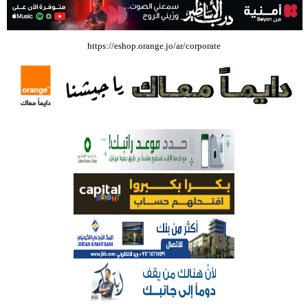
بالفيديو .. إرادة القائد ثم التعليم ثم الصناعة والزراعة قذفت ببنجلاديش خلال
عشرين عاما من دخل الفرد ٤٠٠$ سنويا الى ٦٠٠٠ $ ، فهل نستطيع ؟؟؟؟؟
https://eshop.orange.jo/ar/corporate
شركة تسابيح للسياحة والسفر تسير اول رحلة لحجاج بيت الله الحرام عبر مطار
الملكة علياء الدولي – صور
وزيرة الثقافة تفتتح حفل توزيع جوائز الأولمبياد العلمي لـ جمعية المواهب
العلمية الثقافية الأردنية
حملة للتبرع بالدم في جامعة الزيتونة الأردنية
بالفيديو .. مؤسسات اعلامية أردنية تستعين بالبرلمان والبنك المركزي العراقي
في قضيتها مع طارق الحسن