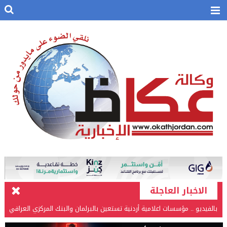
الاخبار العاجلة
بالفيديو .. مؤسسات اعلامية أردنية تستعين بالبرلمان والبنك المركزي العراقي
في قضيتها مع طارق الحسن