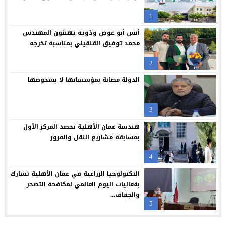
1
مركز جامعة الزيتونة الأردنية الصحي يعزز خدماته المجانية ويواصل تق
23:16
أنس أبو عوض وذويه يهنئون المهندس
جامعة الزيتونة الأردنية تحتفل بتخريج الفوج الثلاثين من طلبتها الم
23:12
محمد توفيق القلقيلي بمناسبة تخرجه
“العلوم التطبيقية” تحتضن “بالعربي – عمّان”.. ملتقى المبدعين وصنا
21:09
2
حملة عالمية لكفالة أيتام غزة: لايف للإغاثة والتنمية تكثف جهودها 
20:54
الدولة مصانة بمؤسساتها لا بشخوصها
3
هندسة عمان الأهلية تحصد المركز الأول
بمسابقة مشاريع النقل والمرور
4
التكنولوجيا الزراعية في عمان الأهلية تشارك
بفعاليات اليوم العالمي لمكافحة التصحر
والجفاف...
5