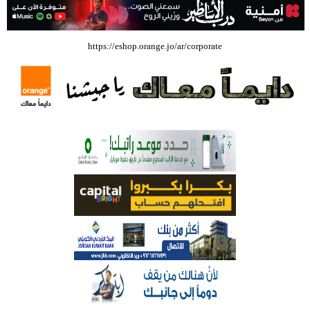
بالفيديو .. إرادة القائد ثم التعليم ثم الصناعة والزراعة قذفت ببنجلاديش خلال
https://eshop.orange.jo/ar/corporate
عشرين عاما من دخل الفرد ٤٠٠$ سنويا الى ٦٠٠٠ $ ، فهل نستطيع ؟؟؟؟؟
شركة تسابيح للسياحة والسفر تسير اول رحلة لحجاج بيت الله الحرام عبر مطار
الملكة علياء الدولي – صور
وزيرة الثقافة تفتتح حفل توزيع جوائز الأولمبياد العلمي لـ جمعية المواهب
العلمية الثقافية الأردنية
حملة للتبرع بالدم في جامعة الزيتونة الأردنية