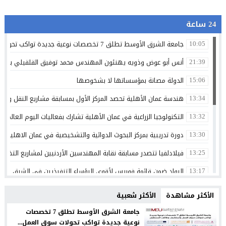
24 ساعة
جامعة الشرق الأوسط تطلق 7 تخصصات نوعية جديدة تواكب تحولات سوق العمل وتستشرف وظائف المستقبل
10:05
أنس أبو عوض وذويه يهنئون المهندس محمد توفيق القلقيلي بمناس
21:39
الدولة مصانة بمؤسساتها لا بشخوصها
15:06
هندسة عمان الأهلية تحصد المركز الأول بمسابقة مشاريع النقل والمر
13:34
التكنولوجيا الزراعية في عمان الأهلية تشارك بفعاليات اليوم العالمي لم
13:32
دورة تدريبية بمركز البحوث الدوائية والتشخيصية في عمان الاهلية ح
13:30
فيلادلفيا تتصدر مسابقة نقابة المهندسين الأردنيين لمشاريع التخرج 
13:25
الرواد ضمن قائمة فوربس لأقوى الرؤساء التنفيذيين في الشرق الأوسط 
13:17
الجامعات الأردنية… استثمار في الإنسان وصناعة المستقبل
13:11
الأكثر مشاهدة
الأكثر شعبية
ذكرى تولي الشيخ زايد بن سلطان ال نهيان مقاليد الحكم في أبو ظ
00:36
جامعة الشرق الأوسط تطلق 7 تخصصات
نوعية جديدة تواكب تحولات سوق العمل...
الإعلامي أحمد القاسم يشكر الفريق الطبي في مستشفى البشير
20:02