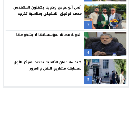
“العلوم التطبيقية” تحتضن “بالعربي – عمّان”.. ملتقى المبدعين وصنا
21:09
أنس أبو عوض وذويه يهنئون المهندس
محمد توفيق القلقيلي بمناسبة تخرجه
3
الدولة مصانة بمؤسساتها لا بشخوصها
4
هندسة عمان الأهلية تحصد المركز الأول
بمسابقة مشاريع النقل والمرور
5