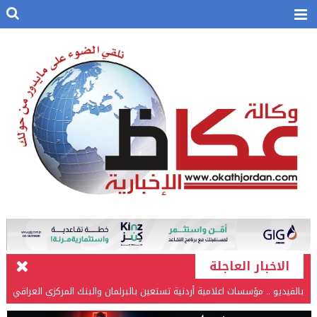
الاخبار العاجلة
بالفيديو .. مؤسسات اعلامية أردنية تستعين بالبرلمان والبنك المركزي العراقي
في قضيتها مع طارق الحسن