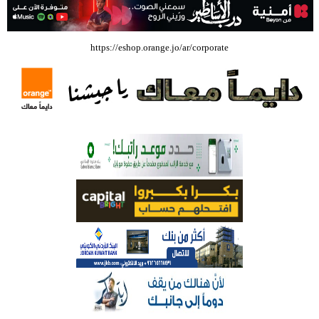
بالفيديو .. إرادة القائد ثم التعليم ثم الصناعة والزراعة قذفت ببنجلاديش خلال
https://eshop.orange.jo/ar/corporate
عشرين عاما من دخل الفرد ٤٠٠$ سنويا الى ٦٠٠٠ $ ، فهل نستطيع ؟؟؟؟؟
شركة تسابيح للسياحة والسفر تسير اول رحلة لحجاج بيت الله الحرام عبر مطار
الملكة علياء الدولي – صور
وزيرة الثقافة تفتتح حفل توزيع جوائز الأولمبياد العلمي لـ جمعية المواهب
العلمية الثقافية الأردنية
حملة للتبرع بالدم في جامعة الزيتونة الأردنية