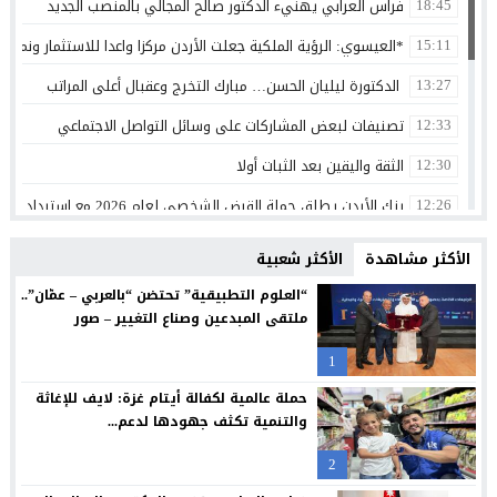
فراس العرابي يهنيء الدكتور صالح المجالي بالمنصب الجديد
18:45
*العيسوي: الرؤية الملكية جعلت الأردن مركزا واعدا للاستثمار ونموذج
15:11
الدكتورة ليليان الحسن… مبارك التخرج وعقبال أعلى المراتب
13:27
تصنيفات لبعض المشاركات على وسائل التواصل الاجتماعي
12:33
الثقة واليقين بعد الثبات أولا
12:30
بنك الأردن يطلق حملة القرض الشخصي لعام 2026 مع استرداد نقدي
12:26
شراكة بين “طلبات الأردن” ومؤسسة تضامن لتسهيل التبرعات وتعزيز
12:24
الأكثر مشاهدة
الأكثر شعبية
سامسونج تعيد تصميم الشاشة بما يتوافق مع الطريقة التي نشاهد 
12:21
“العلوم التطبيقية” تحتضن “بالعربي – عمّان”..
ملتقى المبدعين وصناع التغيير – صور
البنك الأردني الكويتي يوقع اتفاقية تعاون مع الشركة الأردنية لضم
12:18
1
مجابهة الاحتيال الإلكتروني مسؤولية مشتركة
12:13
حملة عالمية لكفالة أيتام غزة: لايف للإغاثة
بنك صفوة الإسلامي يجدد شراكته مع تكية أم علي ويواصل دعمه لبرا
12:10
والتنمية تكثف جهودها لدعم...
بيان صادر عن اللجنة النقابية للعاملين في شركة البوتاس العربية
12:06
2
كلية الحقوق في جامعة الزيتونة الأردنية تنظم لقاءً تعريفياً لخريجيها
11:51