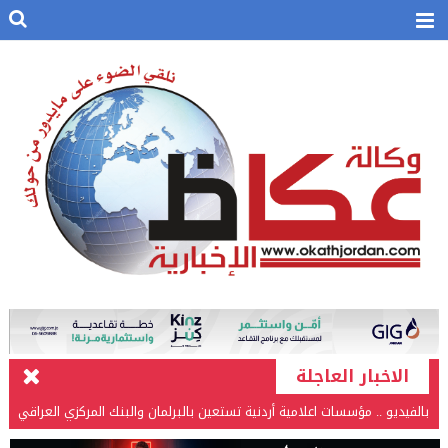
الاخبار العاجلة
بالفيديو .. مؤسسات اعلامية أردنية تستعين بالبرلمان والبنك المركزي العراقي
في قضيتها مع طارق الحسن