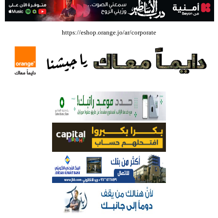
بالفيديو .. إرادة القائد ثم التعليم ثم الصناعة والزراعة قذفت ببنجلاديش خلال
https://eshop.orange.jo/ar/corporate
عشرين عاما من دخل الفرد ٤٠٠$ سنويا الى ٦٠٠٠ $ ، فهل نستطيع ؟؟؟؟؟
شركة تسابيح للسياحة والسفر تسير اول رحلة لحجاج بيت الله الحرام عبر مطار
الملكة علياء الدولي – صور
وزيرة الثقافة تفتتح حفل توزيع جوائز الأولمبياد العلمي لـ جمعية المواهب
العلمية الثقافية الأردنية
حملة للتبرع بالدم في جامعة الزيتونة الأردنية