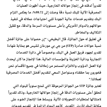
تقديراً لدقته في إنجاز حوالاته الخارجية، حيث أظهرت العمليات
المصرفية الآلية للبنك نسبة دقة وصلت إلى 99.72%، ما يعكس التزام
البنك بتقديم خدمات عالية الجودة تلبي احتياجات عملائه في تنفيذ
حوالاتهم بالدولار الأمريكي بأعلى مستويات السرعة والدقة، مع تقليل
التكاليف والمخاطر.
في تعليق له حول الجائزة، قال البطيخي: “إن حصولنا على جائزة أفضل
نسبة حوالات صادرة (STP) من جي بي مورغان تشيس هو بمثابة شهادة
تقدير لجهود فريق العمل في البنك، وخصوصاً في دائرة الخدمات
التجارية ودائرة الخزينة والمؤسسات المالية. هذا الإنجاز ما كان ليحدث
لولا العمل الدؤوب والالتزام المستمر من زملائنا في جميع الأقسام. نحن
فخورون بما حققناه وسنواصل السعي لتقديم أفضل الخدمات المصرفية
لعملائنا.”
تعتبر جائزة STP من الجوائز المرموقة التي تمنح سنوياً للبنوك التي
تحقق أعلى مستويات الدقة في إنجاز حوالاتها الخارجية، وذلك تقديراً
لامتثالها لمتطلبات التحويلات الآلية. ويسلط هذا الإنجاز الضوء على
مكانة البنك الأردني الكويتي كأحد البنوك الرائدة في تقديم خدمات