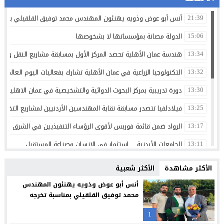
أنس أبو عوض وذويه يهنئون المهندس محمد توفيق القلقيلي بمناس
21:39
الدولة مصانة بمؤسساتها لا بشخوصها
15:06
هندسة عمان الأهلية تحصد المركز الأول بمسابقة مشاريع النقل والمر
13:34
التكنولوجيا الزراعية في عمان الأهلية تشارك بفعاليات اليوم العالمي لم
13:32
دورة تدريبية بمركز البحوث الدوائية والتشخيصية في عمان الاهلية ح
13:30
فيلادلفيا تتصدر مسابقة نقابة المهندسين الأردنيين لمشاريع التخرج 
13:25
الرواد ضمن قائمة فوربس لأقوى الرؤساء التنفيذيين في الشرق الأوسط 
13:17
الجامعات الأردنية… استثمار في الإنسان وصناعة المستقبل
13:11
ذكرى تولي الشيخ زايد بن سلطان ال نهيان مقاليد الحكم في أبو ظ
00:36
الأكثر مشاهدة
الأكثر شعبية
الإعلامي أحمد القاسم يشكر الفريق الطبي في مستشفى البشير
20:02
أنس أبو عوض وذويه يهنئون المهندس
محمد توفيق القلقيلي بمناسبة تخرجه
مركز جامعة الزيتونة الأردنية الصحي يعزز خدماته المجانية ويواصل تق
23:16
1
جامعة الزيتونة الأردنية تحتفل بتخريج الفوج الثلاثين من طلبتها الم
23:12