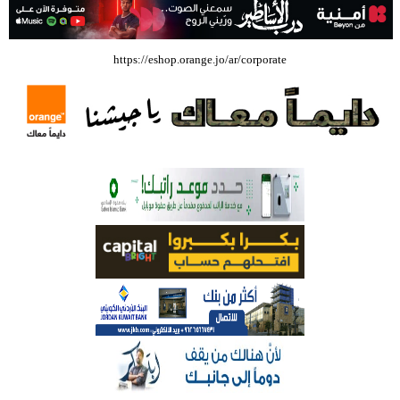
بالفيديو .. إرادة القائد ثم التعليم ثم الصناعة والزراعة قذفت ببنجلاديش خلال
https://eshop.orange.jo/ar/corporate
عشرين عاما من دخل الفرد ٤٠٠$ سنويا الى ٦٠٠٠ $ ، فهل نستطيع ؟؟؟؟؟
شركة تسابيح للسياحة والسفر تسير اول رحلة لحجاج بيت الله الحرام عبر مطار
الملكة علياء الدولي – صور
وزيرة الثقافة تفتتح حفل توزيع جوائز الأولمبياد العلمي لـ جمعية المواهب
العلمية الثقافية الأردنية
حملة للتبرع بالدم في جامعة الزيتونة الأردنية