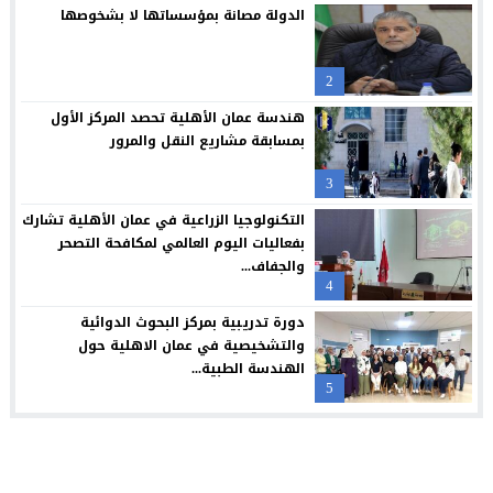
الدولة مصانة بمؤسساتها لا بشخوصها
“العلوم التطبيقية” تحتضن “بالعربي – عمّان”.. ملتقى المبدعين وصنا
21:09
حملة عالمية لكفالة أيتام غزة: لايف للإغاثة والتنمية تكثف جهودها 
20:54
2
فراس العرابي يهنيء الدكتور صالح المجالي بالمنصب الجديد
18:45
هندسة عمان الأهلية تحصد المركز الأول
بمسابقة مشاريع النقل والمرور
3
التكنولوجيا الزراعية في عمان الأهلية تشارك
بفعاليات اليوم العالمي لمكافحة التصحر
والجفاف...
4
دورة تدريبية بمركز البحوث الدوائية
والتشخيصية في عمان الاهلية حول
الهندسة الطبية...
5