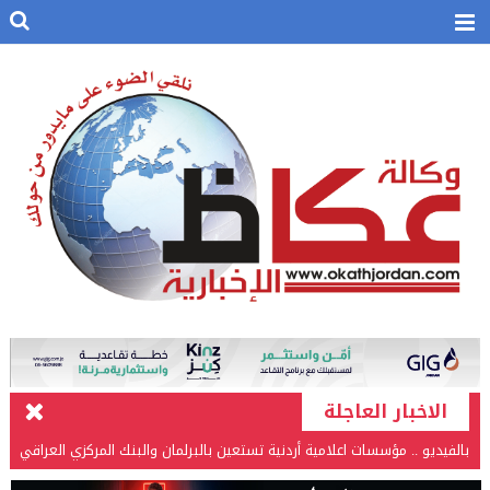
الاخبار العاجلة
بالفيديو .. مؤسسات اعلامية أردنية تستعين بالبرلمان والبنك المركزي العراقي
في قضيتها مع طارق الحسن