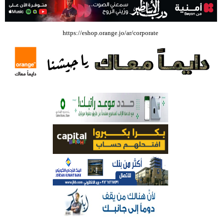
بالفيديو .. إرادة القائد ثم التعليم ثم الصناعة والزراعة قذفت ببنجلاديش خلال
https://eshop.orange.jo/ar/corporate
عشرين عاما من دخل الفرد ٤٠٠$ سنويا الى ٦٠٠٠ $ ، فهل نستطيع ؟؟؟؟؟
شركة تسابيح للسياحة والسفر تسير اول رحلة لحجاج بيت الله الحرام عبر مطار
الملكة علياء الدولي – صور
وزيرة الثقافة تفتتح حفل توزيع جوائز الأولمبياد العلمي لـ جمعية المواهب
العلمية الثقافية الأردنية
حملة للتبرع بالدم في جامعة الزيتونة الأردنية