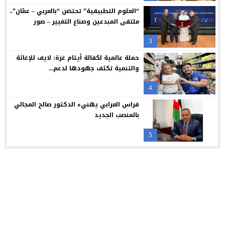
بنك صفوة الإسلامي يجدد شراكته مع تكية أم علي ويواصل دعمه لبرا
12:10
“العلوم التطبيقية” تحتضن “بالعربي – عمّان”..
ملتقى المبدعين وصناع التغيير – صور
3
حملة عالمية لكفالة أيتام غزة: لايف للإغاثة
والتنمية تكثف جهودها لدعم...
4
فراس العرابي يهنيء الدكتور صالح المجالي
بالمنصب الجديد
5