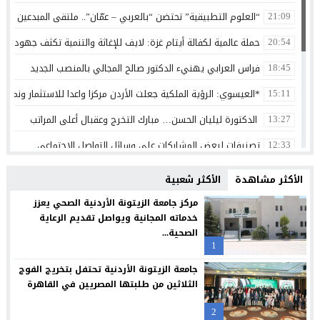
“العلوم التطبيقية” تحتضن “بالعربي – عمّان”.. ملتقى المبدعين وصنا
21:09
حملة عالمية لكفالة أيتام غزة: لايف للإغاثة والتنمية تكثف جهودها 
20:54
فراس العرابي يهنيء الدكتور صالح المجالي بالمنصب الجديد
18:45
*العيسوي: الرؤية الملكية جعلت الأردن مركزا واعدا للاستثمار ونموذج
15:11
الدكتورة ليليان الحسن… مبارك التخرج وعقبال أعلى المراتب
13:27
تصنيفات لبعض المشاركات على وسائل التواصل الاجتماعي
12:33
الثقة واليقين بعد الثبات أولا
12:30
الأكثر مشاهدة
الأكثر شعبية
بنك الأردن يطلق حملة القرض الشخصي لعام 2026 مع استرداد نقدي
12:26
مركز جامعة الزيتونة الأردنية الصحي يعزز
خدماته المجانية ويواصل تقديم الرعاية
شراكة بين “طلبات الأردن” ومؤسسة تضامن لتسهيل التبرعات وتعزيز
12:24
الصحية...
1
سامسونج تعيد تصميم الشاشة بما يتوافق مع الطريقة التي نشاهد 
12:21
جامعة الزيتونة الأردنية تحتفل بتخريج الفوج
البنك الأردني الكويتي يوقع اتفاقية تعاون مع الشركة الأردنية لضم
12:18
الثلاثين من طلبتها المصريين في القاهرة
مجابهة الاحتيال الإلكتروني مسؤولية مشتركة
12:13
2