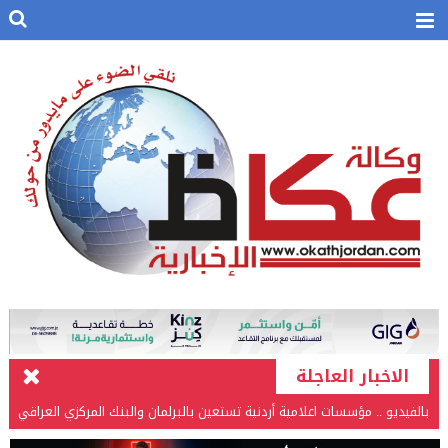
الاخبار العاجلة
بالفيديو .. مؤسسات اعلامية أردنية تستعين بالبرلمان والبنك المركزي العراقي
في قضيتها مع طارق الحسن