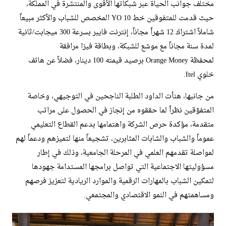
مختلف جوانب الحياة عبر شبكاتها الأقوى والمنتشرة في المملكة،
حيث قدمت للمتفوقين خط YO 10 المخصص للشباب والأكثر مبيعاً
شاملاً اشتراك 12 شهراً مجاناً، إنترنت فايبر بسرعة 300 ميجابت/ثانية
لمدة سنة مجاناً مع موسّع للشبكة، وبطاقة فيزا مرافقة
لمحفظة Orange Money برصيد قيمته 100 دينار، فضلاً عن هاتف
خلوي Itel.
من جانبها، هنأت الداود الطلبة الناجحين في التوجيهي، وخاصة
المتفوّقين نظراً لما حققوه من إنجاز في الحصول على مراتب
متقدمة، مؤكدة حرص الشركة واهتمامها بدعم القطاع التعليمي
عموماً والشباب والشابات المثابرين، تشجيعاً منها لتميزهم ودعماً لهم
لمواصلة تقدمهم العلمي في المرحلة الجامعية، وذلك في إطار
مسؤوليتها الاجتماعية التي تواصل برامجها المستدامة جهودها
لتمكين الشباب بالمهارات الرقمية والموارد الريادية لتعزيز فرصهم
ومساهمتهم في النمو الاقتصادي والمجتمعي.