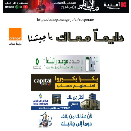
بالفيديو .. إرادة القائد ثم التعليم ثم الصناعة والزراعة قذفت ببنجلاديش خلال
https://eshop.orange.jo/ar/corporate
عشرين عاما من دخل الفرد ٤٠٠$ سنويا الى ٦٠٠٠ $ ، فهل نستطيع ؟؟؟؟؟
شركة تسابيح للسياحة والسفر تسير اول رحلة لحجاج بيت الله الحرام عبر مطار
الملكة علياء الدولي – صور
وزيرة الثقافة تفتتح حفل توزيع جوائز الأولمبياد العلمي لـ جمعية المواهب
العلمية الثقافية الأردنية
حملة للتبرع بالدم في جامعة الزيتونة الأردنية