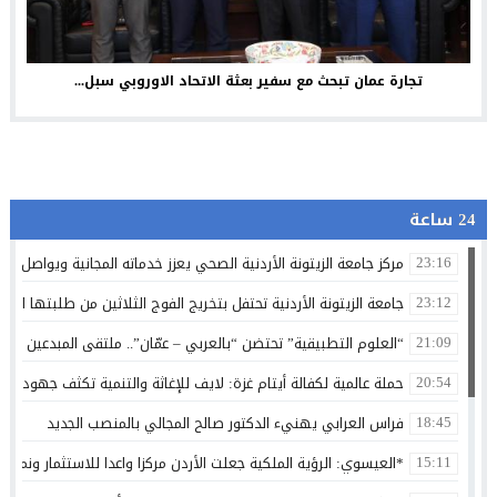
تجارة عمان تبحث مع سفير بعثة الاتحاد الاوروبي سبل...
24 ساعة
مركز جامعة الزيتونة الأردنية الصحي يعزز خدماته المجانية ويواصل تق
23:16
جامعة الزيتونة الأردنية تحتفل بتخريج الفوج الثلاثين من طلبتها الم
23:12
“العلوم التطبيقية” تحتضن “بالعربي – عمّان”.. ملتقى المبدعين وصنا
21:09
حملة عالمية لكفالة أيتام غزة: لايف للإغاثة والتنمية تكثف جهودها 
20:54
فراس العرابي يهنيء الدكتور صالح المجالي بالمنصب الجديد
18:45
*العيسوي: الرؤية الملكية جعلت الأردن مركزا واعدا للاستثمار ونموذج
15:11