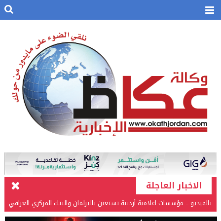
الاخبار العاجلة
بالفيديو .. مؤسسات اعلامية أردنية تستعين بالبرلمان والبنك المركزي العراقي
في قضيتها مع طارق الحسن