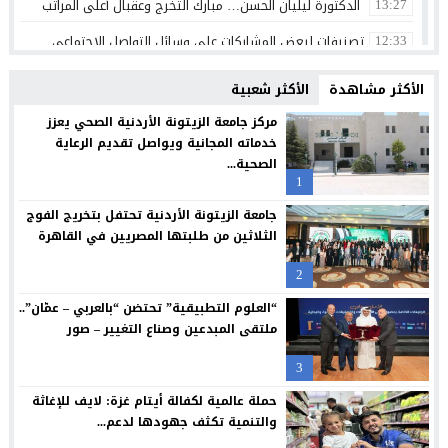
الدكتورة ليليان الحسن… مبارك التخرج وعقبال أعلى المراتب
13:27
تصنيفات لبعض المشاركات على وسائل التواصل الاجتماعي
12:33
الثقة واليقين بعد الثبات أولا
12:30
الأكثر مشاهدة
الأكثر شعبية
بنك الأردن يطلق حملة القرض الشخصي لعام 2026 مع استرداد نقدي
12:26
مركز جامعة الزيتونة الأردنية الصحي يعزز
خدماته المجانية ويواصل تقديم الرعاية
شراكة بين “طلبات الأردن” ومؤسسة تضامن لتسهيل التبرعات وتعزيز
12:24
الصحية...
1
سامسونج تعيد تصميم الشاشة بما يتوافق مع الطريقة التي نشاهد 
12:21
جامعة الزيتونة الأردنية تحتفل بتخريج الفوج
البنك الأردني الكويتي يوقع اتفاقية تعاون مع الشركة الأردنية لضم
12:18
الثلاثين من طلبتها المصريين في القاهرة
مجابهة الاحتيال الإلكتروني مسؤولية مشتركة
12:13
2
بنك صفوة الإسلامي يجدد شراكته مع تكية أم علي ويواصل دعمه لبرا
12:10
“العلوم التطبيقية” تحتضن “بالعربي – عمّان”..
ملتقى المبدعين وصناع التغيير – صور
3
حملة عالمية لكفالة أيتام غزة: لايف للإغاثة
والتنمية تكثف جهودها لدعم...