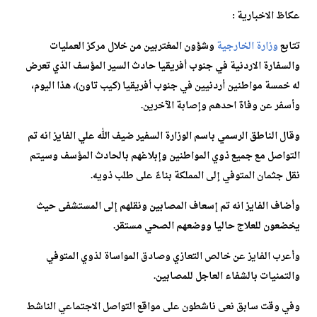
عكاظ الاخبارية :
تتابع
وزارة الخارجية
وشؤون المغتربين من خلال مركز العمليات
والسفارة الاردنية في جنوب أفريقيا حادث السير المؤسف الذي تعرض
له خمسة مواطنين أردنيين في جنوب أفريقيا (كيب تاون)، هذا اليوم،
وأسفر عن وفاة احدهم وإصابة الآخرين.
وقال الناطق الرسمي باسم الوزارة السفير ضيف الله علي الفايز انه تم
التواصل مع جميع ذوي المواطنين وإبلاغهم بالحادث المؤسف وسيتم
نقل جثمان المتوفي إلى المملكة بناءً على طلب ذويه.
وأضاف الفايز انه تم إسعاف المصابين ونقلهم إلى المستشفى حيث
يخضعون للعلاج حاليا ووضعهم الصحي مستقر.
وأعرب الفايز عن خالص التعازي وصادق المواساة لذوي المتوفي
والتمنيات بالشفاء العاجل للمصابين.
وفي وقت سابق نعى ناشطون على مواقع التواصل الاجتماعي الناشط