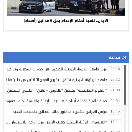
الأردن.. تنفيذ أحكام الإعدام بحق 6 مُدانين (أسماء)
24 ساعة
مركز جامعة الزيتونة الأردنية الصحي يعزز خدماته المجانية ويواصل تق
23:16
جامعة الزيتونة الأردنية تحتفل بتخريج الفوج الثلاثين من طلبتها الم
23:12
“العلوم التطبيقية” تحتضن “بالعربي – عمّان”.. ملتقى المبدعين وصنا
21:09
حملة عالمية لكفالة أيتام غزة: لايف للإغاثة والتنمية تكثف جهودها 
20:54
فراس العرابي يهنيء الدكتور صالح المجالي بالمنصب الجديد
18:45
*العيسوي: الرؤية الملكية جعلت الأردن مركزا واعدا للاستثمار ونموذج
15:11