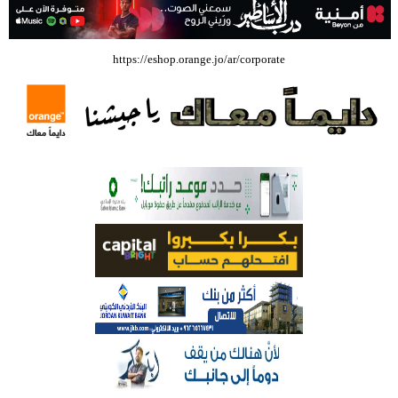
بالفيديو .. إرادة القائد ثم التعليم ثم الصناعة والزراعة قذفت ببنجلاديش خلال
https://eshop.orange.jo/ar/corporate
عشرين عاما من دخل الفرد ٤٠٠$ سنويا الى ٦٠٠٠ $ ، فهل نستطيع ؟؟؟؟؟
شركة تسابيح للسياحة والسفر تسير اول رحلة لحجاج بيت الله الحرام عبر مطار
الملكة علياء الدولي – صور
وزيرة الثقافة تفتتح حفل توزيع جوائز الأولمبياد العلمي لـ جمعية المواهب
العلمية الثقافية الأردنية
حملة للتبرع بالدم في جامعة الزيتونة الأردنية