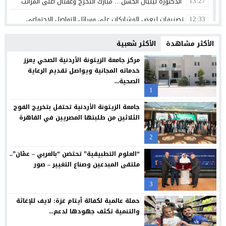
الدكتورة ليليان الحسن… مبارك التخرج وعقبال أعلى المراتب
13:27
تصنيفات لبعض المشاركات على وسائل التواصل الاجتماعي
12:33
الثقة واليقين بعد الثبات أولا
12:30
الأكثر مشاهدة
الأكثر شعبية
بنك الأردن يطلق حملة القرض الشخصي لعام 2026 مع استرداد نقدي
12:26
مركز جامعة الزيتونة الأردنية الصحي يعزز
خدماته المجانية ويواصل تقديم الرعاية
شراكة بين “طلبات الأردن” ومؤسسة تضامن لتسهيل التبرعات وتعزيز
12:24
الصحية...
1
سامسونج تعيد تصميم الشاشة بما يتوافق مع الطريقة التي نشاهد 
12:21
جامعة الزيتونة الأردنية تحتفل بتخريج الفوج
البنك الأردني الكويتي يوقع اتفاقية تعاون مع الشركة الأردنية لضم
12:18
الثلاثين من طلبتها المصريين في القاهرة
مجابهة الاحتيال الإلكتروني مسؤولية مشتركة
12:13
2
بنك صفوة الإسلامي يجدد شراكته مع تكية أم علي ويواصل دعمه لبرا
12:10
“العلوم التطبيقية” تحتضن “بالعربي – عمّان”..
ملتقى المبدعين وصناع التغيير – صور
3
حملة عالمية لكفالة أيتام غزة: لايف للإغاثة
والتنمية تكثف جهودها لدعم...