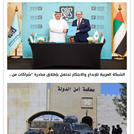
الشبكة العربية للإبداع والابتكار تحتفل بإطلاق مبادرة “شراكات من...