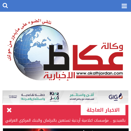
الاخبار العاجلة
بالفيديو .. مؤسسات اعلامية أردنية تستعين بالبرلمان والبنك المركزي العراقي
في قضيتها مع طارق الحسن