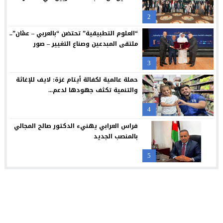
مجابهة الاحتيال الإلكتروني مسؤولية مشتركة
12:13
2
بنك صفوة الإسلامي يجدد شراكته مع تكية أم علي ويواصل دعمه لبرا
12:10
“العلوم التطبيقية” تحتضن “بالعربي – عمّان”..
ملتقى المبدعين وصناع التغيير – صور
3
حملة عالمية لكفالة أيتام غزة: لايف للإغاثة
والتنمية تكثف جهودها لدعم...
4
فراس العرابي يهنيء الدكتور صالح المجالي
بالمنصب الجديد
5