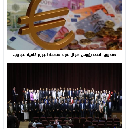
صندوق النقد: رؤوس أموال بنوك منطقة اليورو كافية لتجاوز...