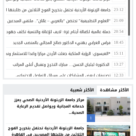
جامعة الزيتونة الأردنية تحتفل بتخريج الفوج الثلاثين من طلبتها الم
23:12
“العلوم التطبيقية” تحتضن “بالعربي – عمّان”.. ملتقى المبدعين وصنا
21:09
حملة عالمية لكفالة أيتام غزة: لايف للإغاثة والتنمية تكثف جهودها 
20:54
فراس العرابي يهنيء الدكتور صالح المجالي بالمنصب الجديد
18:45
*العيسوي: الرؤية الملكية جعلت الأردن مركزا واعدا للاستثمار ونموذج
15:11
الدكتورة ليليان الحسن… مبارك التخرج وعقبال أعلى المراتب
13:27
تصنيفات لبعض المشاركات على وسائل التواصل الاجتماعي
12:33
الثقة واليقين بعد الثبات أولا
12:30
الأكثر مشاهدة
الأكثر شعبية
بنك الأردن يطلق حملة القرض الشخصي لعام 2026 مع استرداد نقدي
12:26
مركز جامعة الزيتونة الأردنية الصحي يعزز
خدماته المجانية ويواصل تقديم الرعاية
شراكة بين “طلبات الأردن” ومؤسسة تضامن لتسهيل التبرعات وتعزيز
12:24
الصحية...
1
سامسونج تعيد تصميم الشاشة بما يتوافق مع الطريقة التي نشاهد 
12:21
جامعة الزيتونة الأردنية تحتفل بتخريج الفوج
البنك الأردني الكويتي يوقع اتفاقية تعاون مع الشركة الأردنية لضم
12:18
الثلاثين من طلبتها المصريين في القاهرة