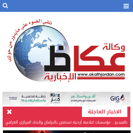
الاخبار العاجلة
بالفيديو .. مؤسسات اعلامية أردنية تستعين بالبرلمان والبنك المركزي العراقي
في قضيتها مع طارق الحسن