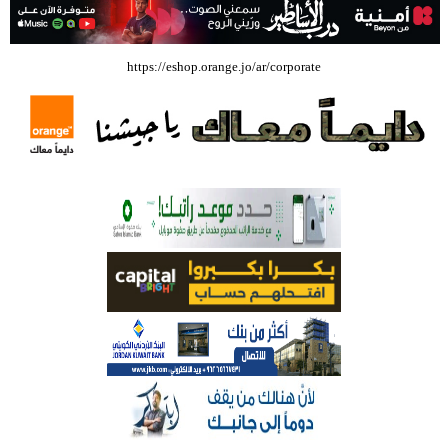
بالفيديو .. إرادة القائد ثم التعليم ثم الصناعة والزراعة قذفت ببنجلاديش خلال
https://eshop.orange.jo/ar/corporate
عشرين عاما من دخل الفرد ٤٠٠$ سنويا الى ٦٠٠٠ $ ، فهل نستطيع ؟؟؟؟؟
شركة تسابيح للسياحة والسفر تسير اول رحلة لحجاج بيت الله الحرام عبر مطار
الملكة علياء الدولي – صور
وزيرة الثقافة تفتتح حفل توزيع جوائز الأولمبياد العلمي لـ جمعية المواهب
العلمية الثقافية الأردنية
حملة للتبرع بالدم في جامعة الزيتونة الأردنية