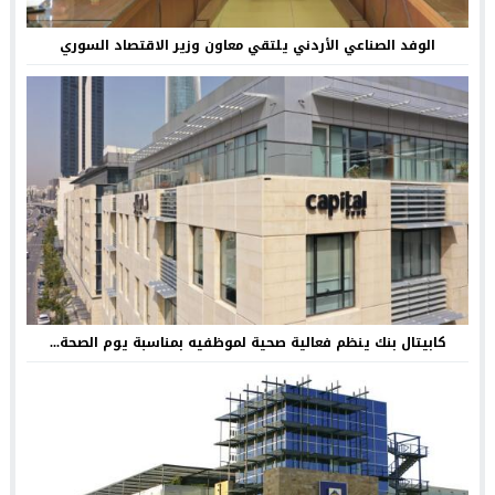
الوفد الصناعي الأردني يلتقي معاون وزير الاقتصاد السوري
كابيتال بنك ينظم فعالية صحية لموظفيه بمناسبة يوم الصحة...