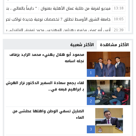
فيديو لفرقة من طلبة عمان الأهلية بعنوان : ” دايماً بالعالي ، بنينا 
13:18
جامعة الشرق الأوسط تطلق 7 تخصصات نوعية جديدة تواكب تحولات سوق العمل وتستشرف وظائف المستقبل
10:05
أنس أبو عوض وذويه يهنئون المهندس محمد توفيق القلقيلي بمناس
21:39
الدولة مصانة بمؤسساتها لا بشخوصها
15:06
الأكثر مشاهدة
الأكثر شعبية
هندسة عمان الأهلية تحصد المركز الأول بمسابقة مشاريع النقل والمر
13:34
محمود أبو هلال يهنيء محمد الزايد بزفاف
نجله اسامه
التكنولوجيا الزراعية في عمان الأهلية تشارك بفعاليات اليوم العالمي لم
13:32
1
دورة تدريبية بمركز البحوث الدوائية والتشخيصية في عمان الاهلية ح
13:30
لقاء يجمع سعادة السفير الدكتور نزار الهرش
فيلادلفيا تتصدر مسابقة نقابة المهندسين الأردنيين لمشاريع التخرج 
13:25
بـ ابراهيم قبعه في...
الرواد ضمن قائمة فوربس لأقوى الرؤساء التنفيذيين في الشرق الأوسط 
13:17
2
الجامعات الأردنية… استثمار في الإنسان وصناعة المستقبل
13:11
الضليل تسقي الوطن واهلها عطشى من
الماء
3