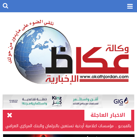
الاخبار العاجلة
بالفيديو .. مؤسسات اعلامية أردنية تستعين بالبرلمان والبنك المركزي العراقي
في قضيتها مع طارق الحسن