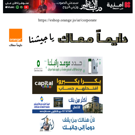
بالفيديو .. إرادة القائد ثم التعليم ثم الصناعة والزراعة قذفت ببنجلاديش خلال
https://eshop.orange.jo/ar/corporate
عشرين عاما من دخل الفرد ٤٠٠$ سنويا الى ٦٠٠٠ $ ، فهل نستطيع ؟؟؟؟؟
شركة تسابيح للسياحة والسفر تسير اول رحلة لحجاج بيت الله الحرام عبر مطار
الملكة علياء الدولي – صور
وزيرة الثقافة تفتتح حفل توزيع جوائز الأولمبياد العلمي لـ جمعية المواهب
العلمية الثقافية الأردنية
حملة للتبرع بالدم في جامعة الزيتونة الأردنية