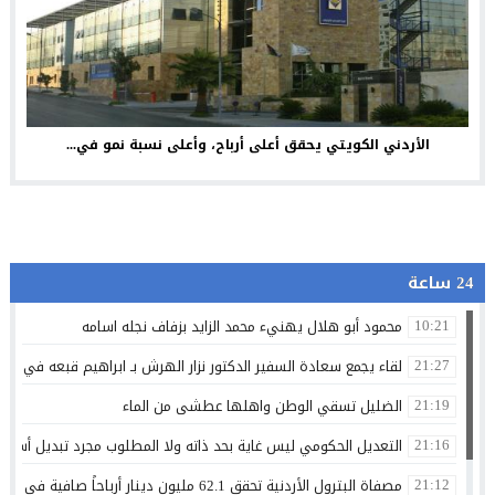
الأردني الكويتي يحقق أعلى أرباح، وأعلى نسبة نمو في...
24 ساعة
محمود أبو هلال يهنيء محمد الزايد بزفاف نجله اسامه
10:21
لقاء يجمع سعادة السفير الدكتور نزار الهرش بـ ابراهيم قبعه في عما
21:27
الضليل تسقي الوطن واهلها عطشى من الماء
21:19
التعديل الحكومي ليس غاية بحد ذاته ولا المطلوب مجرد تبديل أسما
21:16
مصفاة البترول الأردنية تحقق 62.1 مليون دينار أرباحاً صافية في النصف الأول من 2026
21:12